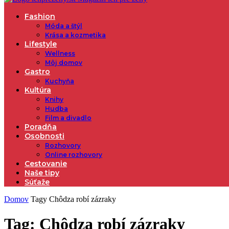
Fashion
Móda a štýl
Krása a kozmetika
Lifestyle
Wellness
Môj domov
Gastro
Kuchyňa
Kultúra
Knihy
Hudba
Film a divadlo
Poradňa
Osobnosti
Rozhovory
Online rozhovory
Cestovanie
Naše tipy
Súťaže
Domov
Tagy
Chôdza robí zázraky
Tag: Chôdza robí zázraky