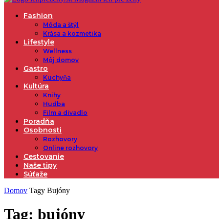
Fashion
Móda a štýl
Krása a kozmetika
Lifestyle
Wellness
Môj domov
Gastro
Kuchyňa
Kultúra
Knihy
Hudba
Film a divadlo
Poradňa
Osobnosti
Rozhovory
Online rozhovory
Cestovanie
Naše tipy
Súťaže
Domov
Tagy
Bujóny
Tag: bujóny