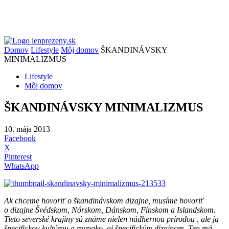
Domov
Lifestyle
Môj domov
ŠKANDINÁVSKY
MINIMALIZMUS
Lifestyle
Môj domov
ŠKANDINÁVSKY MINIMALIZMUS
10. mája 2013
Facebook
X
Pinterest
WhatsApp
Ak chceme hovoriť o škandinávskom dizajne, musíme hovoriť
o dizajne Švédskom, Nórskom, Dánskom, Fínskom a Islandskom.
Tieto severské krajiny sú známe nielen nádhernou prírodou , ale ja
špecifickou kultúrou a rovnako, aj špecifickým dizajnom. Ten má