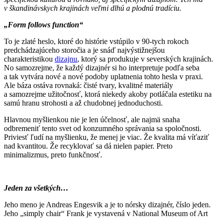
v škandinávskych krajinách veľmi dlhú a plodnú tradíciu.
„Form follows function“
To je zlaté heslo, ktoré do histórie vstúpilo v 90-tych rokoch
predchádzajúceho storočia a je snáď najvýstižnejšou
charakteristikou
dizajnu
, ktorý sa produkuje v severských krajinách.
No samozrejme, že každý dizajnér si ho interpretuje podľa seba
a tak vytvára nové a nové podoby uplatnenia tohto hesla v praxi.
Ale báza ostáva rovnaká: čisté tvary, kvalitné materiály
a samozrejme užitočnosť, ktorá niekedy akoby potláčala estetiku na
samú hranu strohosti a až chudobnej jednoduchosti.
Hlavnou myšlienkou nie je len účelnosť, ale najmä snaha
odbremeniť tento svet od konzumného správania sa spoločnosti.
Priviesť ľudí na myšlienku, že menej je viac. Že kvalita má víťaziť
nad kvantitou. Že recyklovať sa dá nielen papier. Preto
minimalizmus, preto funkčnosť.
Jeden za všetkých…
Jeho meno je Andreas Engesvik a je to nórsky dizajnér, číslo jeden.
Jeho „simply chair“ Frank je vystavená v National Museum of Art