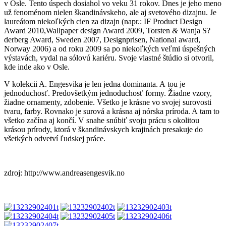
v Osle. Tento úspech dosiahol vo veku 31 rokov. Dnes je jeho meno
už fenoménom nielen škandinávskeho, ale aj svetového dizajnu. Je
laureátom niekoľkých cien za dizajn (napr.: IF Product Design
Award 2010,Wallpaper design Award 2009, Torsten
&
Wanja S?
derberg Award, Sweden 2007, Designprisen, National award,
Norway 2006) a od roku 2009 sa po niekoľkých veľmi úspešných
výstavách, vydal na sólovú kariéru. Svoje vlastné štúdio si otvoril,
kde inde ako v Osle.
V kolekcii A. Engesvika je len jedna dominanta. A tou je
jednoduchosť. Predovšetkým jednoduchosť formy. Žiadne vzory,
žiadne ornamenty, zdobenie. Všetko je krásne vo svojej surovosti
tvaru, farby. Rovnako je surová a krásna aj nórska príroda. A tam to
všetko začína aj končí. V snahe snúbiť svoju prácu s okolitou
krásou prírody, ktorá v škandinávskych krajinách presakuje do
všetkých odvetví ľudskej práce.
zdroj: http://www.andreasengesvik.no