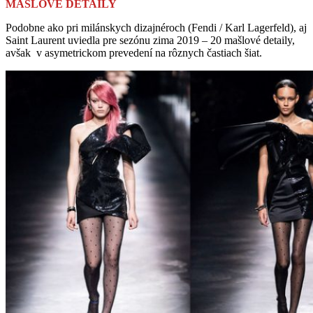
MAŠLOVÉ DETAILY
Podobne ako pri milánskych dizajnéroch (Fendi / Karl Lagerfeld), aj
Saint Laurent uviedla pre sezónu zima 2019 – 20 mašlové detaily,
avšak v asymetrickom prevedení na rôznych častiach šiat.