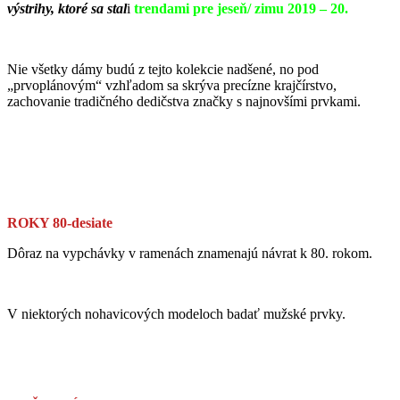
výstrihy, ktoré sa stal
i
trendami pre jeseň/ zimu 2019 – 20.
Nie všetky dámy budú z tejto kolekcie nadšené, no pod
„prvoplánovým“ vzhľadom sa skrýva precízne krajčírstvo,
zachovanie tradičného dedičstva značky s najnovšími prvkami.
ROKY 80-desiate
Dôraz na vypchávky v ramenách znamenajú návrat k 80. rokom.
V niektorých nohavicových modeloch badať mužské prvky.