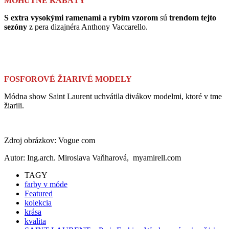
MOHUTNÉ KABÁTY
S extra vysokými ramenami a rybím vzorom
sú
trendom tejto
sezóny
z pera dizajnéra Anthony Vaccarello.
FOSFOROVÉ ŽIARIVÉ MODELY
Módna show Saint Laurent uchvátila divákov modelmi, ktoré v tme
žiarili.
Zdroj obrázkov: Vogue com
Autor: Ing.arch. Miroslava Vaňharová, myamirell.com
TAGY
farby v móde
Featured
kolekcia
krása
kvalita