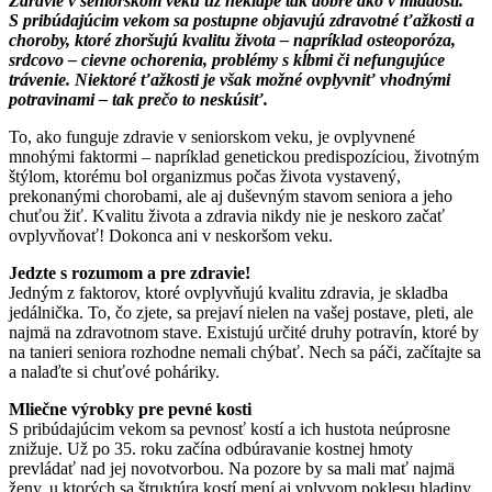
Zdravie v seniorskom veku už neklape tak dobre ako v mladosti.
S pribúdajúcim vekom sa postupne objavujú zdravotné ťažkosti a
choroby, ktoré zhoršujú kvalitu života – napríklad osteoporóza,
srdcovo – cievne ochorenia, problémy s kĺbmi či nefungujúce
trávenie. Niektoré ťažkosti je však možné ovplyvniť vhodnými
potravinami – tak prečo to neskúsiť.
To, ako funguje zdravie v seniorskom veku, je ovplyvnené
mnohými faktormi – napríklad genetickou predispozíciou, životným
štýlom, ktorému bol organizmus počas života vystavený,
prekonanými chorobami, ale aj duševným stavom seniora a jeho
chuťou žiť. Kvalitu života a zdravia nikdy nie je neskoro začať
ovplyvňovať! Dokonca ani v neskoršom veku.
Jedzte s rozumom a pre zdravie!
Jedným z faktorov, ktoré ovplyvňujú kvalitu zdravia, je skladba
jedálnička. To, čo zjete, sa prejaví nielen na vašej postave, pleti, ale
najmä na zdravotnom stave. Existujú určité druhy potravín, ktoré by
na tanieri seniora rozhodne nemali chýbať. Nech sa páči, začítajte sa
a nalaďte si chuťové poháriky.
Mliečne výrobky pre pevné kosti
S pribúdajúcim vekom sa pevnosť kostí a ich hustota neúprosne
znižuje. Už po 35. roku začína odbúravanie kostnej hmoty
prevládať nad jej novotvorbou. Na pozore by sa mali mať najmä
ženy, u ktorých sa štruktúra kostí mení aj vplyvom poklesu hladiny