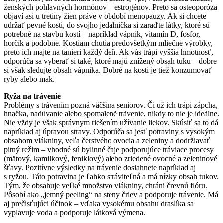
ženských pohlavných hormónov – estrogénov. Preto sa osteoporóza
objaví asi u tretiny žien práve v období menopauzy. Ak si chcete
udržať pevné kosti, do svojho jedálnička si zaraďte látky, ktoré sú
potrebné na stavbu kostí – napríklad vápnik, vitamín D, fosfor,
horčík a podobne. Kostiam chutia predovšetkým mliečne výrobky,
preto ich majte na tanieri každý deň. Ak vás trápi vyššia hmotnosť,
odporúča sa vyberať si také, ktoré majú znížený obsah tuku – dobre
si však sledujte obsah vápnika. Dobré na kosti je tiež konzumovať
ryby alebo mak.
Ryža na trávenie
Problémy s trávením pozná väčšina seniorov. Či už ich trápi zápcha,
hnačka, nadúvanie alebo spomalené trávenie, nikdy to nie je ideálne.
Nie vždy je však správnym riešením užívanie liekov. Skúsiť sa to dá
napríklad aj úpravou stravy. Odporúča sa jesť potraviny s vysokým
obsahom vlákniny, veľa čerstvého ovocia a zeleniny a dodržiavať
pitný režim – vhodné sú bylinné čaje podporujúce tráviace procesy
(mätový, kamilkový, feniklový) alebo zriedené ovocné a zeleninové
šťavy. Pozitívne výsledky na trávenie dosiahnete napríklad aj
s ryžou. Táto potravina je ľahko stráviteľná a má nízky obsah tukov.
Tým, že obsahuje veľké množstvo vlákniny, chráni črevnú flóru.
Pôsobí ako „jemný peeling“ na steny čriev a podporuje trávenie. Má
aj prečisťujúci účinok – vďaka vysokému obsahu draslíka sa
vyplavuje voda a podporuje látková výmena.