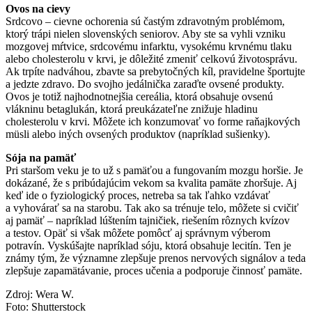
Ovos na cievy
Srdcovo – cievne ochorenia sú častým zdravotným problémom,
ktorý trápi nielen slovenských seniorov. Aby ste sa vyhli vzniku
mozgovej mŕtvice, srdcovému infarktu, vysokému krvnému tlaku
alebo cholesterolu v krvi, je dôležité zmeniť celkovú životosprávu.
Ak trpíte nadváhou, zbavte sa prebytočných kíl, pravidelne športujte
a jedzte zdravo. Do svojho jedálnička zaraďte ovsené produkty.
Ovos je totiž najhodnotnejšia cereália, ktorá obsahuje ovsenú
vlákninu betaglukán, ktorá preukázateľne znižuje hladinu
cholesterolu v krvi. Môžete ich konzumovať vo forme raňajkových
müsli alebo iných ovsených produktov (napríklad sušienky).
Sója na pamäť
Pri staršom veku je to už s pamäťou a fungovaním mozgu horšie. Je
dokázané, že s pribúdajúcim vekom sa kvalita pamäte zhoršuje. Aj
keď ide o fyziologický proces, netreba sa tak ľahko vzdávať
a vyhovárať sa na starobu. Tak ako sa trénuje telo, môžete si cvičiť
aj pamäť – napríklad lúštením tajničiek, riešením rôznych kvízov
a testov. Opäť si však môžete pomôcť aj správnym výberom
potravín. Vyskúšajte napríklad sóju, ktorá obsahuje lecitín. Ten je
známy tým, že významne zlepšuje prenos nervových signálov a teda
zlepšuje zapamätávanie, proces učenia a podporuje činnosť pamäte.
Zdroj: Wera W.
Foto: Shutterstock