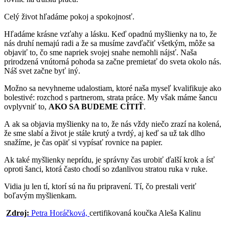
Celý život hľadáme pokoj a spokojnosť.
Hľadáme krásne vzťahy a lásku. Keď opadnú myšlienky na to, že
nás druhí nemajú radi a že sa musíme zavďačiť všetkým, môže sa
objaviť to, čo sme napriek svojej snahe nemohli nájsť. Naša
prirodzená vnútorná pohoda sa začne premietať do sveta okolo nás.
Náš svet začne byť iný.
Možno sa nevyhneme udalostiam, ktoré naša myseľ kvalifikuje ako
bolestivé: rozchod s partnerom, strata práce. My však máme šancu
ovplyvniť to,
AKO SA BUDEME CÍTIŤ
.
A ak sa objavia myšlienky na to, že nás vždy niečo zrazí na kolená,
že sme slabí a život je stále krutý a tvrdý, aj keď sa už tak dlho
snažíme, je čas opäť si vypísať rovnice na papier.
Ak také myšlienky neprídu, je správny čas urobiť ďalší krok a ísť
oproti šanci, ktorá často chodí so zdanlivou stratou ruka v ruke.
Vidia ju len tí, ktorí sú na ňu pripravení. Tí, čo prestali veriť
boľavým myšlienkam.
Zdroj:
Petra Horáčková,
certifikovaná koučka Aleša Kalinu