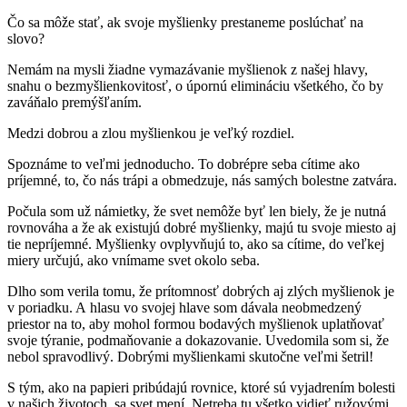
Čo sa môže stať, ak svoje myšlienky prestaneme poslúchať na
slovo?
Nemám na mysli žiadne vymazávanie myšlienok z našej hlavy,
snahu o bezmyšlienkovitosť, o úpornú elimináciu všetkého, čo by
zaváňalo premýšľaním.
Medzi dobrou a zlou myšlienkou je veľký rozdiel.
Spoznáme to veľmi jednoducho. To dobrépre seba cítime ako
príjemné, to, čo nás trápi a obmedzuje, nás samých bolestne zatvára.
Počula som už námietky, že svet nemôže byť len biely, že je nutná
rovnováha a že ak existujú dobré myšlienky, majú tu svoje miesto aj
tie nepríjemné. Myšlienky ovplyvňujú to, ako sa cítime, do veľkej
miery určujú, ako vnímame svet okolo seba.
Dlho som verila tomu, že prítomnosť dobrých aj zlých myšlienok je
v poriadku. A hlasu vo svojej hlave som dávala neobmedzený
priestor na to, aby mohol formou bodavých myšlienok uplatňovať
svoje týranie, podmaňovanie a dokazovanie. Uvedomila som si, že
nebol spravodlivý. Dobrými myšlienkami skutočne veľmi šetril!
S tým, ako na papieri pribúdajú rovnice, ktoré sú vyjadrením bolesti
v našich životoch, sa svet mení. Netreba tu všetko vidieť ružovými