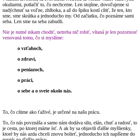
okuliarmi, potlačiť to, čo nechceme. Len stojíme, dovoľujeme si
nadýchnuť sa voľne, zhlboka, a až do špiku kostí cítiť, že ten, kto
sme, sme skrátka a jednoducho my. Od začiatku, čo poznáme sami
seba. Len sme na seba zabudli.
Nie je nutné nikam chodiť, netreba nič robiť, vítaná je len pozornosť
venovaná tomu, čo si myslíme:
o vzťahoch
,
o zdrav
í,
o peniazoch
,
o pr
á
ci,
o sebe a o svete okolo nás
.
To, čo cítime ako ťaživé, je určené na našu prácu.
To, čo nás povznáša a samo nám dodáva silu, elán, chuť a radosť, to
je cesta, po ktorej máme ísť. A ak by sa objavili ďalšie myšlienky,
ktoré by nás azda chceli znovu bolieť, jednoducho ich napíšeme do
rovníc na ďalšiu prácu.