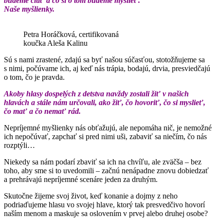
budeme cítiť a čo si o tom budeme myslieť.
Naše myšlienky.
Petra Horáčková, certifikovaná
koučka Aleša Kalinu
Sú s nami zrastené, zdajú sa byť našou súčasťou, stotožňujeme sa
s nimi, počúvame ich, aj keď nás trápia, bodajú, drvia, presviedčajú
o tom, čo je pravda.
Akoby hlasy dospelých z detstva navždy zostali žiť v našich
hlavách a stále nám určovali, ako žiť, čo hovoriť, čo si myslieť,
čo mať a čo nemať rád.
Nepríjemné myšlienky nás obťažujú, ale nepomáha nič, je nemožné
ich nepočúvať, zapchať si pred nimi uši, zabaviť sa niečím, čo nás
rozptýli…
Niekedy sa nám podarí zbaviť sa ich na chvíľu, ale zväčša – bez
toho, aby sme si to uvedomili – začnú nenápadne znovu dobiedzať
a prehrávajú nepríjemné scenáre jeden za druhým.
Skutočne žijeme svoj život, keď konanie a dojmy z neho
podriaďujeme hlasu vo svojej hlave, ktorý tak presvedčivo hovorí
naším menom a maskuje sa oslovením v prvej alebo druhej osobe?