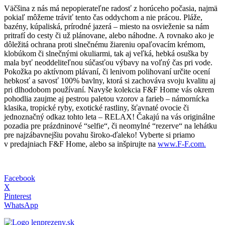
Väčšina z nás má nepopierateľne radosť z horúceho počasia, najmä
pokiaľ môžeme tráviť tento čas oddychom a nie prácou. Pláže,
bazény, kúpaliská, prírodné jazerá – miesto na osvieženie sa nám
pritrafí do cesty či už plánovane, alebo náhodne. A rovnako ako je
dôležitá ochrana proti slnečnému žiareniu opaľovacím krémom,
klobúkom či slnečnými okuliarmi, tak aj veľká, hebká osuška by
mala byť neoddeliteľnou súčasťou výbavy na voľný čas pri vode.
Pokožka po aktívnom plávaní, či lenivom polihovaní určite ocení
hebkosť a savosť 100% bavlny, ktorá si zachováva svoju kvalitu aj
pri dlhodobom používaní. Navyše kolekcia F&F Home vás okrem
pohodlia zaujme aj pestrou paletou vzorov a farieb – námornícka
klasika, tropické ryby, exotické rastliny, šťavnaté ovocie či
jednoznačný odkaz tohto leta – RELAX! Čakajú na vás originálne
pozadia pre prázdninové “selfie“, či neomylné “rezerve“ na lehátku
pre najzábavnejšiu povahu široko-ďaleko! Vyberte si priamo
v predajniach F&F Home, alebo sa inšpirujte na
www.F-F.com.
Facebook
X
Pinterest
WhatsApp