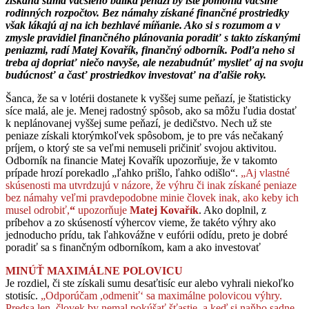
získaná suma väčšieho balíka peňazí by iste pomohla väčšine
rodinných rozpočtov. Bez námahy získané finančné prostriedky
však lákajú aj na ich bezhlavé míňanie. Ako si s rozumom a v
zmysle pravidiel finančného plánovania poradiť s takto získanými
peniazmi, radí Matej Kovařík, finančný odborník. Podľa neho si
treba aj dopriať niečo navyše, ale nezabudnúť myslieť aj na svoju
budúcnosť a časť prostriedkov investovať na ďalšie roky.
Šanca, že sa v lotérii dostanete k vyššej sume peňazí, je štatisticky
síce malá, ale je. Menej radostný spôsob, ako sa môžu ľudia dostať
k neplánovanej vyššej sume peňazí, je dedičstvo. Nech už ste
peniaze získali ktorýmkoľvek spôsobom, je to pre vás nečakaný
príjem, o ktorý ste sa veľmi nemuseli pričiniť svojou aktivitou.
Odborník na financie Matej Kovařík upozorňuje, že v takomto
prípade hrozí porekadlo
„ľahko prišlo, ľahko odišlo“.
„Aj vlastné
skúsenosti ma utvrdzujú v názore, že výhru či inak získané peniaze
bez námahy veľmi pravdepodobne minie človek inak, ako keby ich
musel odrobiť,
“
upozorňuje
Matej Kovařík
. Ako doplnil, z
príbehov a zo skúseností výhercov vieme, že takéto výhry ako
jednoducho prídu, tak ľahkovážne v eufórii odídu, preto je dobré
poradiť sa s finančným odborníkom, kam a ako investovať
MINÚŤ MAXIMÁLNE POLOVICU
Je rozdiel, či ste získali sumu desaťtisíc eur alebo vyhrali niekoľko
stotisíc.
„Odporúčam ,odmeniť‘ sa maximálne polovicou výhry.
Predsa len, človek by nemal pokúšať šťastie, a keď si naňho sadne,