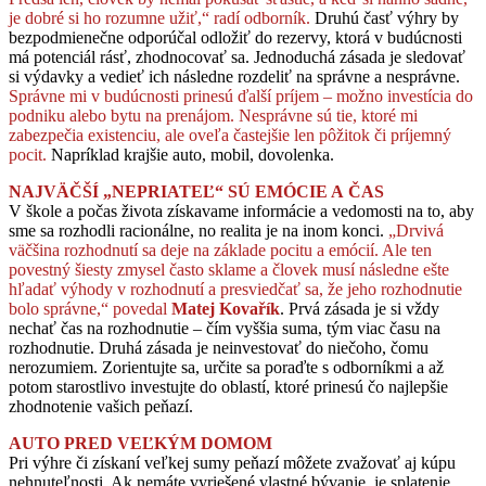
je dobré si ho rozumne užiť,“ radí odborník.
Druhú časť výhry by
bezpodmienečne odporúčal odložiť do rezervy, ktorá v budúcnosti
má potenciál rásť, zhodnocovať sa. Jednoduchá zásada je sledovať
si výdavky a vedieť ich následne rozdeliť na správne a nesprávne.
Správne mi v budúcnosti prinesú ďalší príjem – možno investícia do
podniku alebo bytu na prenájom. Nesprávne sú tie, ktoré mi
zabezpečia existenciu, ale oveľa častejšie len pôžitok či príjemný
pocit.
Napríklad krajšie auto, mobil, dovolenka.
NAJVÄČŠÍ „NEPRIATEĽ“ SÚ EMÓCIE A ČAS
V škole a počas života získavame informácie a vedomosti na to, aby
sme sa rozhodli racionálne, no realita je na inom konci.
„Drvivá
väčšina rozhodnutí sa deje na základe pocitu a emócií. Ale ten
povestný šiesty zmysel často sklame a človek musí následne ešte
hľadať výhody v rozhodnutí a presviedčať sa, že jeho rozhodnutie
bolo správne,“ povedal
Matej Kovařík
. Prvá zásada je si vždy
nechať čas na rozhodnutie – čím vyššia suma, tým viac času na
rozhodnutie. Druhá zásada je neinvestovať do niečoho, čomu
nerozumiem. Zorientujte sa, určite sa poraďte s odborníkmi a až
potom starostlivo investujte do oblastí, ktoré prinesú čo najlepšie
zhodnotenie vašich peňazí.
AUTO PRED VEĽKÝM DOMOM
Pri výhre či získaní veľkej sumy peňazí môžete zvažovať aj kúpu
nehnuteľnosti. Ak nemáte vyriešené vlastné bývanie, je splatenie