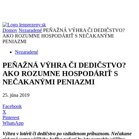
Domov
Nezaradené
PEŇAŽNÁ VÝHRA ČI DEDIČSTVO?
AKO ROZUMNE HOSPODÁRIŤ S NEČAKANÝMI
PENIAZMI
Nezaradené
PEŇAŽNÁ VÝHRA ČI DEDIČSTVO?
AKO ROZUMNE HOSPODÁRIŤ S
NEČAKANÝMI PENIAZMI
25. júna 2019
Facebook
X
Pinterest
WhatsApp
Výhra v lotérii či dedičstvo po vzdialenom príbuznom. Nečakane