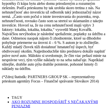
hypotéky či kúpa bytu alebo domu prirodzeným a rozumným
riešením. Podľa prieskumu by tak urobila skoro tretina z nás. Na
nehnuteľnosť ako investíciu už odborník taký jednoznačný názor
nemá. „Často som počul o istote investovania do pozemku, resp.
nehnuteľnosti, rovnako často som sa stretol so sklamaním z takejto
investície. Hovorí sa, že na cenu nehnuteľností majú vplyv 3
faktory: lokalita, lokalita, lokalita,“ vysvetlil Matej Kovařík.
Najväčšou nevýhodou je následné speňaženie, poplatky za údržbu a
dane. Odmenou naopak nájom či zhodnotenie, ktoré sa dlhodobo
pohybuje priemerne na úrovni 4 – 6 %. S autom je to zložitejšie.
Každý mladý človek túži dosiahnuť hmatateľný úspech, byť
obdivovaný okolím. Najjednoduchšie túto predstavu dokáže naplniť
práve nové auto. Málokto si uvedomuje, že čím viac peňazí minie na
nesprávne veci, tým vyššie náklady to na seba nabaľuje. Napríklad
silnejšie, drahšie auto pýta drahšie poistenie, pohonné hmoty či
náklady na údržbu.
(*Zdroj štatistík: PARTNERS GROUP SK – reprezentatívny
prieskum agentúry Focus – Finančné správanie Slovákov 2014)
TAGY
AKO ROZUMNE HOSPODÁRIŤ S NEČAKANÝMI
PENIAZMI