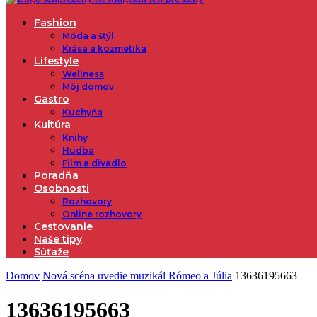
Fashion
Móda a štýl
Krása a kozmetika
Lifestyle
Wellness
Môj domov
Gastro
Kuchyňa
Kultúra
Knihy
Hudba
Film a divadlo
Poradňa
Osobnosti
Rozhovory
Online rozhovory
Cestovanie
Naše tipy
Súťaže
Domov
Nová scéna uvedie muzikál Rómeo a Júlia
13636195663
13636195663