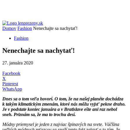
Domov
Fashion
Nenechajte sa nachytať!
Fashion
Nenechajte sa nachytať!
27. januára 2020
Facebook
X
Pinterest
WhatsApp
Dnes sa o tom veľa hovorí. O tom, že na našej planéte dochádza
k takým klimatickým zmenám, ktoré nás môžu vyjsť pekne draho.
Je v podstate koniec januára a v Bratislave ešte ani raz nebol
sneh. Priznám sa, že ma to trochu desí.
Módny priemysel je jeden z najviac špinavých na svete. Väčšina
veľkých módnych reťazcov sa snaží tento fakt zakryť a to tým, že