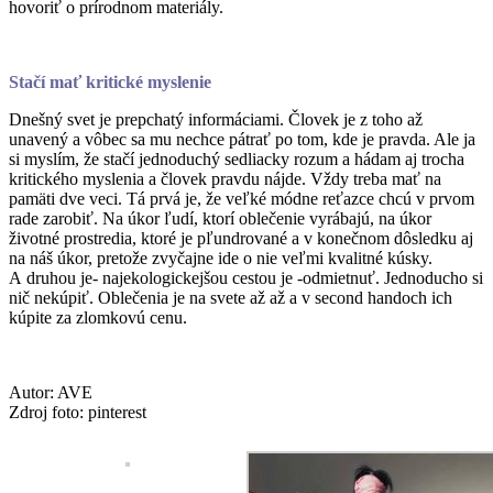
hovoriť o prírodnom materiály.
Stačí mať kritické myslenie
Dnešný svet je prepchatý informáciami. Človek je z toho až
unavený a vôbec sa mu nechce pátrať po tom, kde je pravda. Ale ja
si myslím, že stačí jednoduchý sedliacky rozum a hádam aj trocha
kritického myslenia a človek pravdu nájde. Vždy treba mať na
pamäti dve veci. Tá prvá je, že veľké módne reťazce chcú v prvom
rade zarobiť. Na úkor ľudí, ktorí oblečenie vyrábajú, na úkor
životné prostredia, ktoré je pľundrované a v konečnom dôsledku aj
na náš úkor, pretože zvyčajne ide o nie veľmi kvalitné kúsky.
A druhou je- najekologickejšou cestou je -odmietnuť. Jednoducho si
nič nekúpiť. Oblečenia je na svete až až a v second handoch ich
kúpite za zlomkovú cenu.
Autor: AVE
Zdroj foto: pinterest