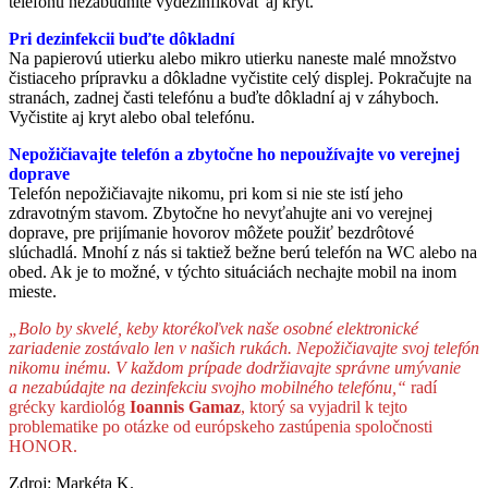
telefónu nezabudnite vydezinfikovať aj kryt.
Pri dezinfekcii buďte dôkladní
Na papierovú utierku alebo mikro utierku naneste malé množstvo
čistiaceho prípravku a dôkladne vyčistite celý displej. Pokračujte na
stranách, zadnej časti telefónu a buďte dôkladní aj v záhyboch.
Vyčistite aj kryt alebo obal telefónu.
Nepožičiavajte telefón a zbytočne ho nepoužívajte vo verejnej
doprave
Telefón nepožičiavajte nikomu, pri kom si nie ste istí jeho
zdravotným stavom. Zbytočne ho nevyťahujte ani vo verejnej
doprave, pre prijímanie hovorov môžete použiť bezdrôtové
slúchadlá. Mnohí z nás si taktiež bežne berú telefón na WC alebo na
obed. Ak je to možné, v týchto situáciách nechajte mobil na inom
mieste.
„Bolo by skvelé, keby ktorékoľvek naše osobné elektronické
zariadenie zostávalo len v našich rukách. Nepožičiavajte svoj telefón
nikomu inému. V každom prípade dodržiavajte správne umývanie
a nezabúdajte na dezinfekciu svojho mobilného telefónu,“
radí
grécky kardiológ
Ioannis Gamaz
, ktorý sa vyjadril k tejto
problematike po otázke od európskeho zastúpenia spoločnosti
HONOR.
Zdroj: Markéta K.