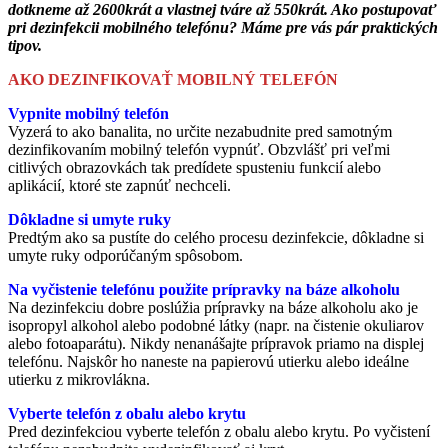
dotkneme až 2600krát a vlastnej tváre až 550krát. Ako postupovať
pri dezinfekcii mobilného telefónu? Máme pre vás pár praktických
tipov.
AKO DEZINFIKOVAŤ MOBILNÝ TELEFÓN
Vypnite mobilný telefón
Vyzerá to ako banalita, no určite nezabudnite pred samotným
dezinfikovaním mobilný telefón vypnúť. Obzvlášť pri veľmi
citlivých obrazovkách tak predídete spusteniu funkcií alebo
aplikácií, ktoré ste zapnúť nechceli.
Dôkladne si umyte ruky
Predtým ako sa pustíte do celého procesu dezinfekcie, dôkladne si
umyte ruky odporúčaným spôsobom.
Na vyčistenie telefónu použite prípravky na báze alkoholu
Na dezinfekciu dobre poslúžia prípravky na báze alkoholu ako je
isopropyl alkohol alebo podobné látky (napr. na čistenie okuliarov
alebo fotoaparátu). Nikdy nenanášajte prípravok priamo na displej
telefónu. Najskôr ho naneste na papierovú utierku alebo ideálne
utierku z mikrovlákna.
Vyberte telefón z obalu alebo krytu
Pred dezinfekciou vyberte telefón z obalu alebo krytu. Po vyčistení