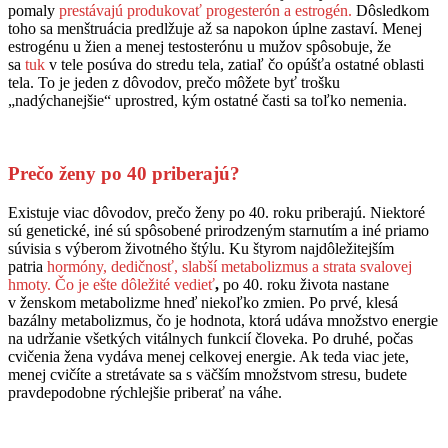
pomaly
prestávajú produkovať progesterón a estrogén.
Dôsledkom
toho sa menštruácia predlžuje až sa napokon úplne zastaví. Menej
estrogénu u žien a menej testosterónu u mužov spôsobuje, že
sa
tuk
v tele posúva do stredu tela, zatiaľ čo opúšťa ostatné oblasti
tela. To je jeden z dôvodov, prečo môžete byť trošku
„nadýchanejšie“ uprostred, kým ostatné časti sa toľko nemenia.
Prečo ženy po 40 priberajú?
Existuje viac dôvodov, prečo ženy po 40. roku priberajú. Niektoré
sú genetické, iné sú spôsobené prirodzeným starnutím a iné priamo
súvisia s výberom životného štýlu. Ku štyrom najdôležitejším
patria
hormóny, dedičnosť, slabší metabolizmus a strata svalovej
hmoty. Čo je ešte dôležité vedieť
,
po 40. roku života nastane
v ženskom metabolizme hneď niekoľko zmien. Po prvé, klesá
bazálny metabolizmus, čo je hodnota, ktorá udáva množstvo energie
na udržanie všetkých vitálnych funkcií človeka. Po druhé, počas
cvičenia žena vydáva menej celkovej energie. Ak teda viac jete,
menej cvičíte a stretávate sa s väčším množstvom stresu, budete
pravdepodobne rýchlejšie priberať na váhe.