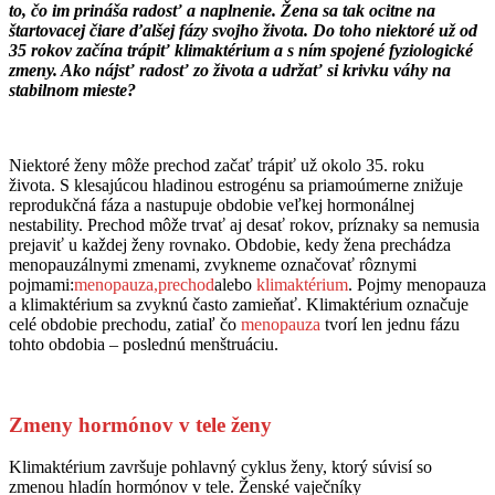
to, čo im prináša radosť a naplnenie. Žena sa tak ocitne na
štartovacej čiare ďalšej fázy svojho života. Do toho niektoré už od
35 rokov začína trápiť klimaktérium a s ním spojené fyziologické
zmeny. Ako nájsť radosť zo života a udržať si krivku váhy na
stabilnom mieste?
Niektoré ženy môže prechod začať trápiť už okolo 35. roku
života. S klesajúcou hladinou estrogénu sa priamoúmerne znižuje
reprodukčná fáza a nastupuje obdobie veľkej hormonálnej
nestability. Prechod môže trvať aj desať rokov, príznaky sa nemusia
prejaviť u každej ženy rovnako. Obdobie, kedy žena prechádza
menopauzálnymi zmenami, zvykneme označovať rôznymi
pojmami:
menopauza,
prechod
alebo
klimaktérium
. Pojmy menopauza
a klimaktérium sa zvyknú často zamieňať. Klimaktérium označuje
celé obdobie prechodu, zatiaľ čo
menopauza
tvorí len jednu fázu
tohto obdobia – poslednú menštruáciu.
Zmeny hormónov v tele ženy
Klimaktérium završuje pohlavný cyklus ženy, ktorý súvisí so
zmenou hladín hormónov v tele. Ženské vaječníky