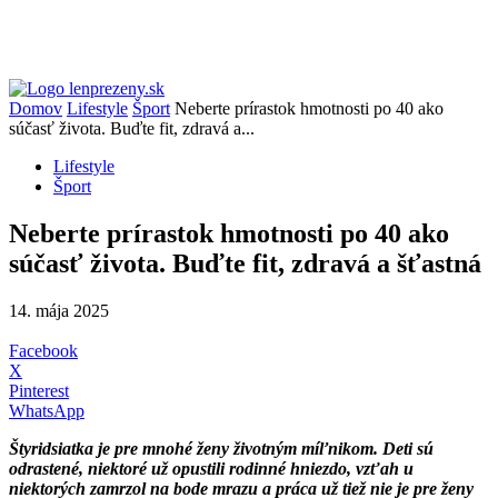
Domov
Lifestyle
Šport
Neberte prírastok hmotnosti po 40 ako
súčasť života. Buďte fit, zdravá a...
Lifestyle
Šport
Neberte prírastok hmotnosti po 40 ako
súčasť života. Buďte fit, zdravá a šťastná
14. mája 2025
Facebook
X
Pinterest
WhatsApp
Štyridsiatka je pre mnohé ženy životným míľnikom. Deti sú
odrastené, niektoré už opustili rodinné hniezdo, vzťah u
niektorých zamrzol na bode mrazu a práca už tiež nie je pre ženy