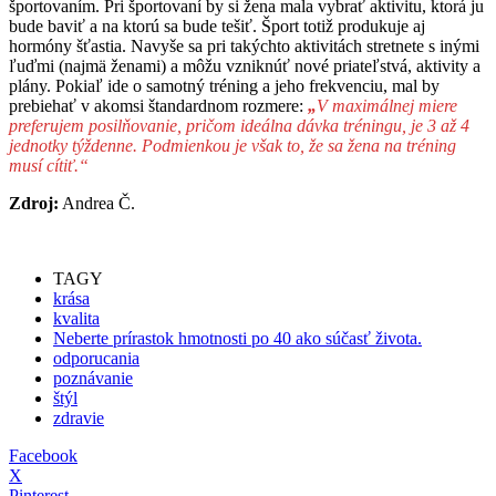
športovaním. Pri športovaní by si žena mala vybrať aktivitu, ktorá ju
bude baviť a na ktorú sa bude tešiť. Šport totiž produkuje aj
hormóny šťastia. Navyše sa pri takýchto aktivitách stretnete s inými
ľuďmi (najmä ženami) a môžu vzniknúť nové priateľstvá, aktivity a
plány. Pokiaľ ide o samotný tréning a jeho frekvenciu, mal by
prebiehať v akomsi štandardnom rozmere:
„
V maximálnej miere
preferujem posilňovanie, pričom ideálna dávka tréningu, je 3 až 4
jednotky týždenne. Podmienkou je však to, že sa žena na tréning
musí cítiť.“
Zdroj:
Andrea Č.
TAGY
krása
kvalita
Neberte prírastok hmotnosti po 40 ako súčasť života.
odporucania
poznávanie
štýl
zdravie
Facebook
X
Pinterest