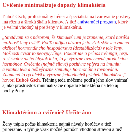
Cvičenie minimalizuje dopady klimaktéria
Ľuboš Gsch, profesionálny tréner a špecialista na tvarovanie postavy
má rôznu a širokú škálu klientov. A tiež
antistarnúci program
, ktorý
je veľmi vhodný aj pre ženy v klimaktériu.
„
Stretávam sa s názorom, že klimaktérium je zranenie, ktoré narúša
možnosť ženy cvičiť. Podľa môjho názoru je to však skôr len zmena
akéhosi hormonálneho hospodárstva (destabilizácia) v tele ženy.
Možnosti cvičiť to neovplyvňuje. Pokiaľ ide o prínos tréningu, resp.
rast svalov alebo úbytok tuku, to je výrazne ovplyvnené produkciou
hormónov. Cvičenie (najmä silové) pozitívne vplýva na imunitu
a vitalitu tela a tiež výrazne stimuluje hormonálnu rovnováhu.
Znamená to rýchlejší a výrazne jednoduchší priebeh klimaktéria,“
hovorí
Ľuboš Gsch
.
Tréning teda môžeme podľa jeho slov vnímať
aj ako prostriedok minimalizácie dopadu klimaktéria na telo aj
pocity ženy.
Klimaktérium a cvičenie? Určite áno
Ženy trápia počas klimaktéria najmä návaly horúčav a tiež
priberanie. S tým je však možné pomôcť vhodnou stravou a tiež