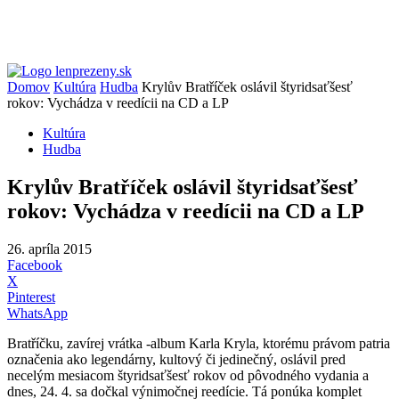
Domov
Kultúra
Hudba
Krylův Bratříček oslávil štyridsaťšesť
rokov: Vychádza v reedícii na CD a LP
Kultúra
Hudba
Krylův Bratříček oslávil štyridsaťšesť
rokov: Vychádza v reedícii na CD a LP
26. apríla 2015
Facebook
X
Pinterest
WhatsApp
Bratříčku, zavírej vrátka -album Karla Kryla, ktorému právom patria
označenia ako legendárny, kultový či jedinečný, oslávil pred
necelým mesiacom štyridsaťšesť rokov od pôvodného vydania a
dnes, 24. 4. sa dočkal výnimočnej reedície. Tá ponúka komplet