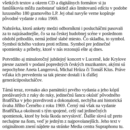
všetkých textov a okrem CD a digitálnych formátov si ju
fanúšikovia môžu zaobstarať taktiež ako limitovanú edíciu v podobe
luxusného 180 gramového LP. Jej obal navyše verne kopíruje
pôvodné vydanie z roku 1969.
Nahrávka, ktorú ankety medzi odborníkmi i poslucháčmi pasovali
za to najzásadnejšie, čo sa na českej hudobnej scéne v poslednom
období prihodilo, nemá jediné slabé miesto. Čo skladba, to symbol.
Symbol tichého vzdoru proti režimu. Symbol pre jedinečné
spomienky a príbehy, ktoré v nás rezonujú ešte aj dnes.
Potvrdilto aj minuloročný jubilejný koncert v Lucerně, kde Krylove
piesne zazneli v podaní popredných českých muzikantov, akými sú
nepochybne Aneta Langerová, Michal Hrůza či Tomáš Klus. Práve
vďaka ich prevedeniu sa tak piesne dostali i k ďalšej
generáciiposlucháčov.
Támá teraz, rovnako ako pamätníci prvého vydania a jeho kópií
predávaných z ruky do ruky, jedinečnú šancu okúsiť pôvodného
Bratříčka v jeho pravdivosti a dokonalosti, nechýba ani historická
úvaha Jiřího Černého z roku 1969. Černý má však na vydanie
Bratříčka,a okolnosti s tým spojené, celý rad jedinečných
spomienok, ktoré by bola škoda nevysloviť. Ďalšie slová už preto
nechajme na ňom, veď je jedným z najpovolanejších. Jeho text v
originálnom znení nájdete na stránke Media centra Supraphonu tu.