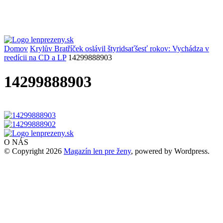
Domov
Krylův Bratříček oslávil štyridsaťšesť rokov: Vychádza v
reedícii na CD a LP
14299888903
14299888903
O NÁS
© Copyright 2026
Magazín len pre ženy
, powered by Wordpress.