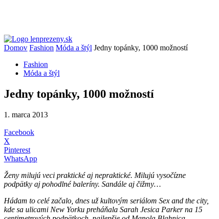
Domov
Fashion
Móda a štýl
Jedny topánky, 1000 možností
Fashion
Móda a štýl
Jedny topánky, 1000 možností
1. marca 2013
Facebook
X
Pinterest
WhatsApp
Ženy milujú veci praktické aj nepraktické. Milujú vysočízne
podpätky aj pohodlné baleríny. Sandále aj čižmy…
Hádam to celé začalo, dnes už kultovým seriálom Sex and the city,
kde sa ulicami New Yorku preháňala Sarah Jesica Parker na 15
centimetrových podpätkoch, najlepšie od Manola Blahnica.