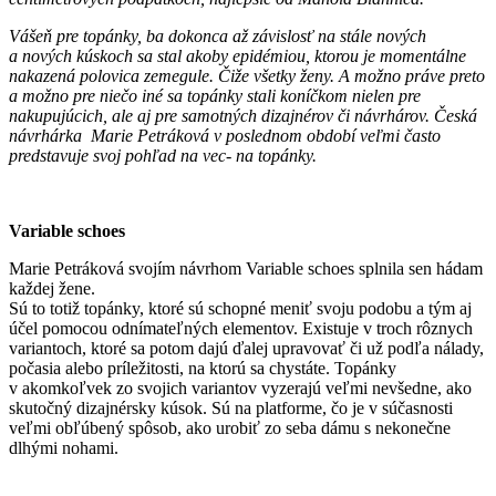
Vášeň pre topánky, ba dokonca až závislosť na stále nových
a nových kúskoch sa stal akoby epidémiou, ktorou je momentálne
nakazená polovica zemegule. Čiže všetky ženy. A možno práve preto
a možno pre niečo iné sa topánky stali koníčkom nielen pre
nakupujúcich, ale aj pre samotných dizajnérov či návrhárov. Česká
návrhárka Marie Petráková v poslednom období veľmi často
predstavuje svoj pohľad na vec- na topánky.
Variable schoes
Marie Petráková svojím návrhom Variable schoes splnila sen hádam
každej žene.
Sú to totiž topánky, ktoré sú schopné meniť svoju podobu a tým aj
účel pomocou odnímateľných elementov. Existuje v troch rôznych
variantoch, ktoré sa potom dajú ďalej upravovať či už podľa nálady,
počasia alebo príležitosti, na ktorú sa chystáte. Topánky
v akomkoľvek zo svojich variantov vyzerajú veľmi nevšedne, ako
skutočný dizajnérsky kúsok. Sú na platforme, čo je v súčasnosti
veľmi obľúbený spôsob, ako urobiť zo seba dámu s nekonečne
dlhými nohami.