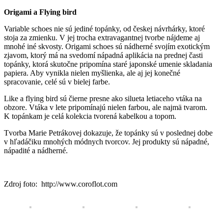
Origami a Flying bird
Variable schoes nie sú jediné topánky, od českej návrhárky, ktoré
stoja za zmienku. V jej trocha extravagantnej tvorbe nájdeme aj
mnohé iné skvosty. Origami schoes sú nádherné svojím exotickým
zjavom, ktorý má na svedomí nápadná aplikácia na prednej časti
topánky, ktorá skutočne pripomína staré japonské umenie skladania
papiera. Aby vynikla nielen myšlienka, ale aj jej konečné
spracovanie, celé sú v bielej farbe.
Like a flying bird sú čierne presne ako silueta letiaceho vtáka na
obzore. Vtáka v lete pripomínajú nielen farbou, ale najmä tvarom.
K topánkam je celá kolekcia tvorená kabelkou a topom.
Tvorba Marie Petrákovej dokazuje, že topánky sú v poslednej dobe
v hľadáčiku mnohých módnych tvorcov. Jej produkty sú nápadné,
nápadité a nádherné.
Zdroj foto: http://www.coroflot.com