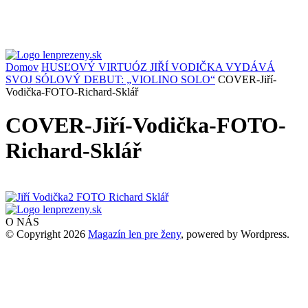
Domov
HUSĽOVÝ VIRTUÓZ JIŘÍ VODIČKA VYDÁVÁ
SVOJ SÓLOVÝ DEBUT: „VIOLINO SOLO“
COVER-Jiří-
Vodička-FOTO-Richard-Sklář
COVER-Jiří-Vodička-FOTO-
Richard-Sklář
O NÁS
© Copyright 2026
Magazín len pre ženy
, powered by Wordpress.