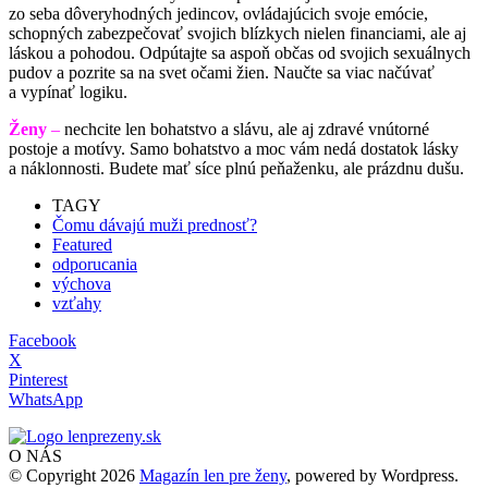
zo seba dôveryhodných jedincov, ovládajúcich svoje emócie,
schopných zabezpečovať svojich blízkych nielen financiami, ale aj
láskou a pohodou. Odpútajte sa aspoň občas od svojich sexuálnych
pudov a pozrite sa na svet očami žien. Naučte sa viac načúvať
a vypínať logiku.
Ženy
–
nechcite len bohatstvo a slávu, ale aj zdravé vnútorné
postoje a motívy. Samo bohatstvo a moc vám nedá dostatok lásky
a náklonnosti. Budete mať síce plnú peňaženku, ale prázdnu dušu.
TAGY
Čomu dávajú muži prednosť?
Featured
odporucania
výchova
vzťahy
Facebook
X
Pinterest
WhatsApp
O NÁS
© Copyright 2026
Magazín len pre ženy
, powered by Wordpress.