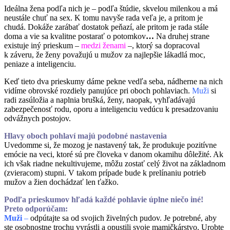
Ideálna žena podľa nich je – podľa štúdie, skvelou milenkou a má
neustále chuť na sex. K tomu navyše rada veľa je, a pritom je
chudá. Dokáže zarábať dostatok peňazí, ale pritom je rada stále
doma a vie sa kvalitne postarať o potomkov
…
Na druhej strane
existuje iný prieskum –
medzi ženami
–, ktorý sa dopracoval
k záveru, že ženy považujú u mužov za najlepšie lákadlá moc,
peniaze a inteligenciu.
Keď tieto dva prieskumy dáme pekne vedľa seba, nádherne na nich
vidíme obrovské rozdiely panujúce pri oboch pohlaviach.
Muži
si
radi zasúložia a naplnia brušká, ženy, naopak, vyhľadávajú
zabezpečenosť rodu, oporu a inteligenciu vedúcu k presadzovaniu
odvážnych postojov.
Hlavy oboch pohlaví majú podobné nastavenia
Uvedomme si, že mozog je nastavený tak, že produkuje pozitívne
emócie na veci, ktoré sú pre človeka v danom okamihu dôležité. Ak
ich však riadne nekultivujeme, môžu zostať celý život na základnom
(zvieracom) stupni. V takom prípade bude k prelínaniu potrieb
mužov a žien dochádzať len ťažko.
Podľa prieskumov hľadá každé pohlavie úplne niečo iné!
Preto odporúčam:
Muži
–
odpútajte sa od svojich živelných pudov. Je potrebné, aby
ste osobnostne trochu vyrástli a opustili svoje mamičkárstvo. Urobte