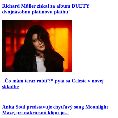
Richard Müller získal za album DUETY
dvojnásobnú platinovú platňu!
„Čo mám teraz robiť?“ pýta sa Celeste v novej
skladbe
Anita Soul predstavuje chytľavý song Moonlight
Maze, pri nakrúcaní klipu ju...