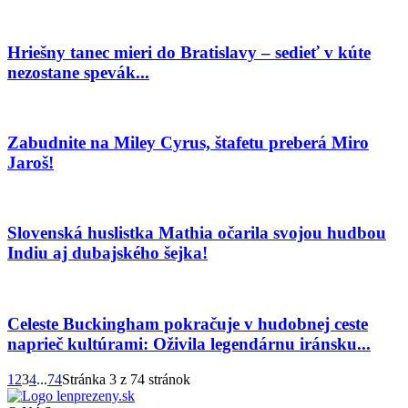
Hriešny tanec mieri do Bratislavy – sedieť v kúte
nezostane spevák...
Zabudnite na Miley Cyrus, štafetu preberá Miro
Jaroš!
Slovenská huslistka Mathia očarila svojou hudbou
Indiu aj dubajského šejka!
Celeste Buckingham pokračuje v hudobnej ceste
naprieč kultúrami: Oživila legendárnu iránsku...
1
2
3
4
...
74
Stránka 3 z 74 stránok