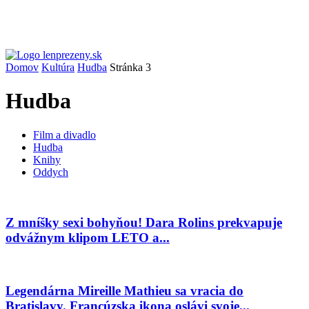
Domov
Kultúra
Hudba
Stránka 3
Hudba
Film a divadlo
Hudba
Knihy
Oddych
Z mníšky sexi bohyňou! Dara Rolins prekvapuje
odvážnym klipom LETO a...
Legendárna Mireille Mathieu sa vracia do
Bratislavy. Francúzska ikona oslávi svoje...