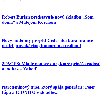
Robert Burian predstavuje novú skladbu „Som
doma“ s Matejom Koreňom
Nový hudobný projekt Gedoshka búra hranice
medzi provokáciou, humorom a realitou!
2FACES: Mladé popové duo, ktoré prináša radosť
aj odkaz – Zahoď...
Narodeninový duet, ktorý spája generácie: Peter
Lipa a ICONITO v skladbe...