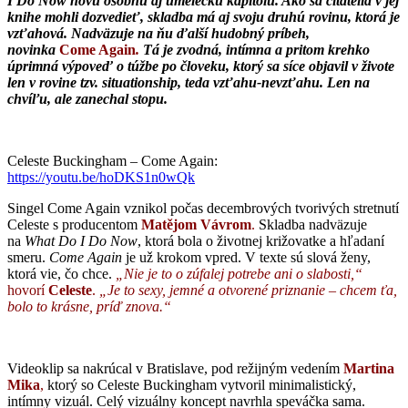
I Do Now novú osobnú aj umeleckú kapitolu. Ako sa čitatelia v jej
knihe mohli dozvedieť, skladba má aj svoju druhú rovinu, ktorá je
vzťahová. Nadväzuje na ňu ďalší hudobný príbeh,
novinka
Come Again
.
Tá je zvodná, intímna a pritom krehko
úprimná výpoveď o túžbe po človeku, ktorý sa síce objavil v živote
len v rovine tzv. situationship, teda vzťahu-nevzťahu. Len na
chvíľu, ale zanechal stopu.
Celeste Buckingham – Come Again:
https://youtu.be/hoDKS1n0wQk
Singel Come Again vznikol počas decembrových tvorivých stretnutí
Celeste s producentom
Matějom Vávrom
.
Skladba nadväzuje
na
What Do I Do Now
, ktorá bola o životnej križovatke a hľadaní
smeru.
Come Again
je už krokom vpred. V texte sú slová ženy,
ktorá vie, čo chce.
„Nie je to o zúfalej potrebe ani o slabosti,“
hovorí
Celeste
.
„Je to sexy, jemné a otvorené priznanie – chcem ťa,
bolo to krásne, príď znova.“
Videoklip sa nakrúcal v Bratislave, pod režijným vedením
Martina
Mika
,
ktorý so Celeste Buckingham vytvoril minimalistický,
intímny vizuál. Celý vizuálny koncept navrhla speváčka sama.