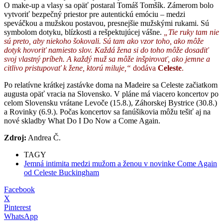
O make-up a vlasy sa opäť postaral Tomáš Tomšík. Zámerom bolo
vytvoriť bezpečný priestor pre autentickú emóciu – medzi
speváčkou a mužskou postavou, presnejšie mužskými rukami. Sú
symbolom dotyku, blízkosti a rešpektujúcej vášne.
„Tie ruky tam nie
sú preto, aby niekoho šokovali. Sú tam ako vzor toho, ako môže
dotyk hovoriť namiesto slov. Každá žena si do toho môže dosadiť
svoj vlastný príbeh. A každý muž sa môže inšpirovať, ako jemne a
citlivo pristupovať k žene, ktorú miluje,“
dodáva
Celeste
.
Po relatívne krátkej zastávke doma na Madeire sa Celeste začiatkom
augusta opäť vracia na Slovensko. V pláne má viacero koncertov po
celom Slovensku vrátane Levoče (15.8.), Záhorskej Bystrice (30.8.)
a Rovinky (6.9.). Počas koncertov sa fanúšikovia môžu tešiť aj na
nové skladby What Do I Do Now a Come Again.
Zdroj:
Andrea Č.
TAGY
Jemná intimita medzi mužom a ženou v novinke Come Again
od Celeste Buckingham
Facebook
X
Pinterest
WhatsApp