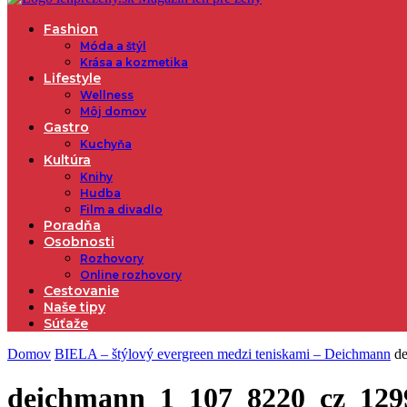
Fashion
Móda a štýl
Krása a kozmetika
Lifestyle
Wellness
Môj domov
Gastro
Kuchyňa
Kultúra
Knihy
Hudba
Film a divadlo
Poradňa
Osobnosti
Rozhovory
Online rozhovory
Cestovanie
Naše tipy
Súťaže
Domov
BIELA – štýlový evergreen medzi teniskami – Deichmann
d
deichmann_1_107_8220_cz_12