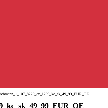
eichmann_1_107_8220_cz_1299_kc_sk_49_99_EUR_OE
99_kc_sk_49_99_EUR_OE