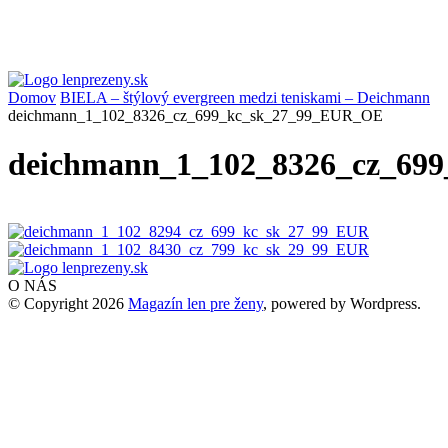
Domov
BIELA – štýlový evergreen medzi teniskami – Deichmann
deichmann_1_102_8326_cz_699_kc_sk_27_99_EUR_OE
deichmann_1_102_8326_cz_69
O NÁS
© Copyright 2026
Magazín len pre ženy
, powered by Wordpress.