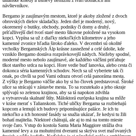
talianske koledy a úsmevy nemiznú z tvárí domácich ani
návštevníkov.
Bergamo je zaujímavým mestom, ktoré je akoby zložené z dvoch
obrovských dielov skladačky. Jeden diel je moderný, nový,
okorenený o butiky, obchody, podniky či domy a druhý,
príťažlivejší diel tvorí staré mesto šikovne položené na vysokom
kopci. Vypína sa už z diaľky niekoľkých kilometrov a jeho
kamenné zvonice hľadia široko ďaleko. V decembri sú okolité
vrcholky Bergamských Álp krásne zasnežené a celé údolie, kde
vzniklo Bergamo dostáva rozprávkovejší nádych. Niežeby spodné,
moderné mesto nebolo zaujímavé, ale každého väčšmi priťahuje
tlkot starého srdca na kopci. Hore vedie buď lanovka, alebo cesta či
dokonca séria kamenných schodov. Nech sa už vyberiete tak či
onak, po chvíli sa pod Vami odrazu otvorí celá panoráma mesta.
Z výšky je Bergamo väčšie ako by si ho človek predstavoval. Široké
ulice sa strácajú v zástavbe mesta. To sa rozutekalo a jeho okraje
splývajú so zelenou krajinou, aby sa tá napokon zdvihla
a vytvarovala skalnaté štíty. Máloktorá európska krajina sa môže
v kráse merať s Talianskom. Tiché uličky Bergama sa rozbiehajú
kopcom a lemujú ich budovy pripomínajúce paláce. Je ich tu
niekoľko a ich honosné fasády sa snažia ukázať, že kedysi tu žili
bohatí majitelia. Niektoré chátrajú, ale aj to má na tomto mieste
svoje čaro. Vstup do kostola Santa Maria Maggiore strážia dva
kamenné levy a za mohutnými dverami sa skrýva svet maľovaných