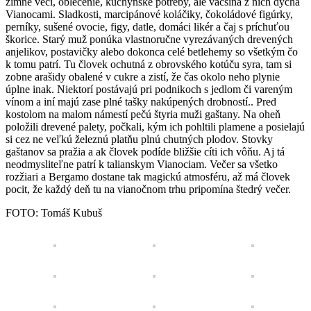
zimné veci, oblečenie, kuchynské potreby, ale väčšina z nich dýcha
Vianocami. Sladkosti, marcipánové koláčiky, čokoládové figúrky,
perníky, sušené ovocie, figy, datle, domáci likér a čaj s príchuťou
škorice. Starý muž ponúka vlastnoručne vyrezávaných drevených
anjelikov, postavičky alebo dokonca celé betlehemy so všetkým čo
k tomu patrí. Tu človek ochutná z obrovského kotúču syra, tam si
zobne arašidy obalené v cukre a zistí, že čas okolo neho plynie
úplne inak. Niektorí postávajú pri podnikoch s jedlom či vareným
vínom a iní majú zase plné tašky nakúpených drobností.. Pred
kostolom na malom námestí pečú štyria muži gaštany. Na oheň
položili drevené palety, počkali, kým ich pohltili plamene a posielajú
si cez ne veľkú železnú platňu plnú chutných plodov. Stovky
gaštanov sa pražia a ak človek podíde bližšie cíti ich vôňu. Aj tá
neodmysliteľne patrí k talianskym Vianociam. Večer sa všetko
rozžiari a Bergamo dostane tak magickú atmosféru, až má človek
pocit, že každý deň tu na vianočnom trhu pripomína štedrý večer.
FOTO: Tomáš Kubuš