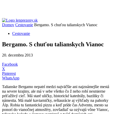
Domov
Cestovanie
Bergamo. S chuťou talianskych Vianoc
Cestovanie
Bergamo. S chuťou talianskych Vianoc
20. decembra 2013
Facebook
X
Pinterest
WhatsApp
Talianske Bergamo nepatrí medzi najväčšie ani najznámejšie mestá
na severe krajiny, ale má v sebe všetko čo ž neho robí nesmierne
príťažlivý cieľ. Má staré uličky, historické katedrály, baziliky či
námestia. Má malé kaviarničky, reštaurácie aj výhľady na pahorky
Álp. Robia tu fantastickú pizzu a keď príde čas Adventu, mesto sa
ponorí do vianočnej atmosféry, zovšadiaľ sa ozývajú vône Vianoc,