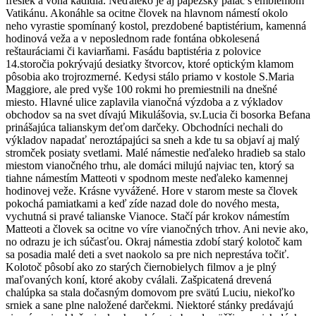
fresiek a vôňa kadidla. Neďaleko je aj pápežský palác s emblémom
Vatikánu. Akonáhle sa ocitne človek na hlavnom námestí okolo
neho vyrastie spomínaný kostol, prezdobené baptistérium, kamenná
hodinová veža a v neposlednom rade fontána obkolesená
reštauráciami či kaviarňami. Fasádu baptistéria z polovice
14.storočia pokrývajú desiatky štvorcov, ktoré optickým klamom
pôsobia ako trojrozmerné. Kedysi stálo priamo v kostole S.Maria
Maggiore, ale pred vyše 100 rokmi ho premiestnili na dnešné
miesto. Hlavné ulice zaplavila vianočná výzdoba a z výkladov
obchodov sa na svet dívajú Mikulášovia, sv.Lucia či bosorka Befana
prinášajúca talianskym deťom darčeky. Obchodníci nechali do
výkladov napadať neroztápajúci sa sneh a kde tu sa objaví aj malý
stromček posiaty svetlami. Malé námestie neďaleko hradieb sa stalo
miestom vianočného trhu, ale domáci milujú najviac ten, ktorý sa
tiahne námestím Matteoti v spodnom meste neďaleko kamennej
hodinovej veže. Krásne vyvážené. Hore v starom meste sa človek
pokochá pamiatkami a keď zíde nazad dole do nového mesta,
vychutná si pravé talianske Vianoce. Stačí pár krokov námestím
Matteoti a človek sa ocitne vo víre vianočných trhov. Ani nevie ako,
no odrazu je ich súčasťou. Okraj námestia zdobí starý kolotoč kam
sa posadia malé deti a svet naokolo sa pre nich neprestáva točiť.
Kolotoč pôsobí ako zo starých čiernobielych filmov a je plný
maľovaných koní, ktoré akoby cválali. Zašpicatená drevená
chalúpka sa stala dočasným domovom pre svätú Luciu, niekoľko
srniek a sane plne naložené darčekmi. Niektoré stánky predávajú