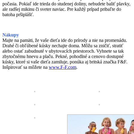
počasia. Pokiaľ ide trieda do studenej doliny, nebudete baliť plavky,
ale radšej mikinu či sveter naviac. Pre každý prípad pribaľte do
batoha pršiplášť.
Nákupy
Majte na pamäti, že vaše dieťa ide do prírody a nie na promenádu.
Drahé či obľúbené kúsky nechajte doma. Môžu sa zničiť, stratiť
alebo ostať zabudnuté v ubytovacích priestoroch. Vyhnete sa tak
zbytočnému hnevu a plaču. Pekné, pohodlné a cenovo dostupné
kúsky, ktoré si vaše dieťa zamiluje, ponúka aj britská značka F&F.
Inšpirovať sa môžete na
www.F-F.com
.