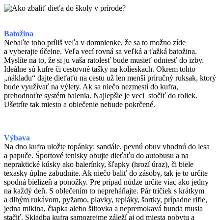
Batožina
Nebaľte toho príliš veľa v domnienke, že sa to možno zíde
a vyberajte účelne. Veľa vecí rovná sa veľká a ťažká batožina.
Myslíte na to, že si ju vaša ratolesť bude musieť odniesť do izby.
Ideálne sú kufre či cestovné tašky na kolieskach. Okrem tohto
„nákladu“ dajte dieťaťu na cestu už len menší príručný ruksak, ktorý
bude využívať na výlety. Ak sa niečo nezmestí do kufra,
prehodnoťte systém balenia. Najlepšie je veci stočiť do roliek.
Ušetríte tak miesto a oblečenie nebude pokrčené.
Výbava
Na dno kufra uložte topánky: sandále, pevnú obuv vhodnú do lesa
a papuče. Športové tenisky obujte dieťaťu do autobusu a na
nepraktické kúsky ako balerínky, šľapky (hrozí úraz), či biele
texasky úplne zabudnite. Ak niečo baliť do zásoby, tak je to určite
spodná bielizeň a ponožky. Pre prípad núdze určite viac ako jedny
na každý deň. S oblečením to nepreháňajte. Pár tričiek s krátkym
a dlhým rukávom, pyžamo, plavky, tepláky, šortky, prípadne rifle,
jedna mikina, čiapka alebo šiltovka a nepremokavá bunda musia
stačiť. Skladba kufra samozrejme záleží aj od miesta pobytu a