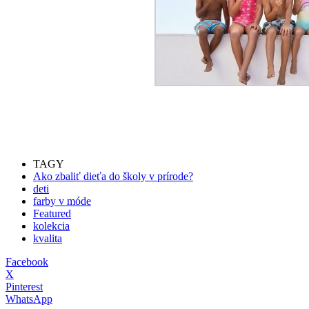
TAGY
Ako zbaliť dieťa do školy v prírode?
deti
farby v móde
Featured
kolekcia
kvalita
Facebook
X
Pinterest
WhatsApp