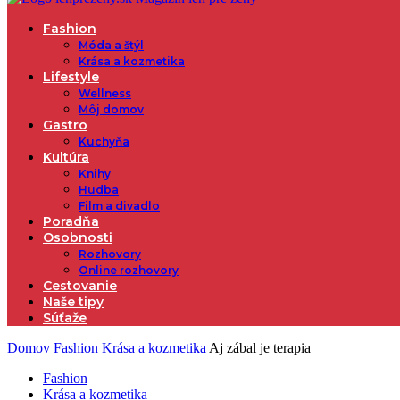
Fashion
Móda a štýl
Krása a kozmetika
Lifestyle
Wellness
Môj domov
Gastro
Kuchyňa
Kultúra
Knihy
Hudba
Film a divadlo
Poradňa
Osobnosti
Rozhovory
Online rozhovory
Cestovanie
Naše tipy
Súťaže
Domov
Fashion
Krása a kozmetika
Aj zábal je terapia
Fashion
Krása a kozmetika