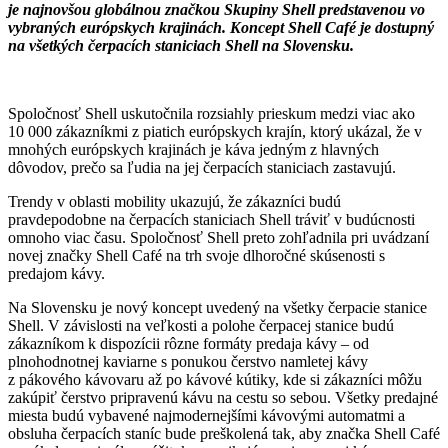
je najnovšou globálnou značkou Skupiny Shell predstavenou vo
vybraných európskych krajinách. Koncept Shell Café je dostupný
na všetkých čerpacích staniciach Shell na Slovensku.
Spoločnosť Shell uskutočnila rozsiahly prieskum medzi viac ako
10 000 zákazníkmi z piatich európskych krajín, ktorý ukázal, že v
mnohých európskych krajinách je káva jedným z hlavných
dôvodov, prečo sa ľudia na jej čerpacích staniciach zastavujú.
Trendy v oblasti mobility ukazujú, že zákazníci budú
pravdepodobne na čerpacích staniciach Shell tráviť v budúcnosti
omnoho viac času. Spoločnosť Shell preto zohľadnila pri uvádzaní
novej značky Shell Café na trh svoje dlhoročné skúsenosti s
predajom kávy.
Na Slovensku je nový koncept uvedený na všetky čerpacie stanice
Shell. V závislosti na veľkosti a polohe čerpacej stanice budú
zákazníkom k dispozícii rôzne formáty predaja kávy – od
plnohodnotnej kaviarne s ponukou čerstvo namletej kávy
z pákového kávovaru až po kávové kútiky, kde si zákazníci môžu
zakúpiť čerstvo pripravenú kávu na cestu so sebou. Všetky predajné
miesta budú vybavené najmodernejšími kávovými automatmi a
obsluha čerpacích staníc bude preškolená tak, aby značka Shell Café