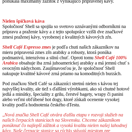
ponúkala maximálny zážitok z vynikajúco pripravenej kávy.
Nielen špičková káva
Spoločnosť Shell sa spojila so svetovo uznávanými odborníkmi na
prípravu a praženie kávy a z tejto spolupráce vzišli dve značkové
zmesi praženej kávy, vyrobenej z kvalitných kávových zŕn.
Shell Café Espresso zmes
je podľa chuti našich zákazníkov na
mieru pripravená zmes zŕn arabiky a robusty, ktorá ponúka
podmanivú, intenzívnu a silnú chuť. Oproti tomu
Shell Café 100%
Arabica
obsahuje iba zrná juhoamerickej arabiky a má jemnú chuť s
ovocným nádychom. Zaujímavosťou je, že spoločnosť Shell
nakupuje kvalitné kávové zrná priamo na komoditných burzách.
Pod značkou Shell Café sa zákazníci stretnú nielen s kávou tej
najvyššej kvality, ale tiež s ďalšími výrobkami, ako sú chutné hotové
jedlá a minútky, špeciality z grilu, čerstvé bagety, wrapy či panini
alebo veľmi obľúbené hot dogy, ktoré získali ocenenie vysokej
kvality podľa hodnotenia českého dTestu.
„
Nová značka Shell Café otvára ďalšiu etapu v rozvoji služieb na
našich čerpacích staniciach na Slovensku. Chceme zákazníkom
ponúknuť čo najlepší zážitok a vysokú kvalitu nielen našej lahodnej
kávy. Naše čerpacie stanice sa rýchlo stávajú miestom pre