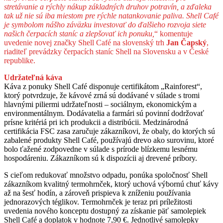
stretávanie a rýchly nákup základných druhov potravín, a zďaleka
tak už nie sú iba miestom pre rýchle natankovanie paliva. Shell Café
je symbolom nášho záväzku investovať do ďalšieho rozvoja siete
našich čerpacích staníc a zlepšovať ich ponuku,
“ komentuje
uvedenie novej značky Shell Café na slovenský trh
Jan Čapský
,
riaditeľ prevádzky čerpacích staníc Shell na Slovensku a v České
republike.
Udržateľná káva
Káva z ponuky Shell Café disponuje certifikátom „Rainforest“,
ktorý potvrdzuje, že kávové zrná sú dodávané v súlade s tromi
hlavnými piliermi udržateľnosti – sociálnym, ekonomickým a
environmentálnym. Dodávatelia a farmári sú povinní dodržovať
prísne kritériá pri ich produkcii a distribúcii. Medzinárodná
certifikácia FSC zasa zaručuje zákazníkovi, že obaly, do ktorých sú
zabalené produkty Shell Café, používajú drevo ako surovinu, ktoré
bolo ťažené zodpovedne v súlade s prírode blízkemu lesnému
hospodáreniu. Zákazníkom sú k dispozícii aj drevené príbory.
S cieľom redukovať množstvo odpadu, ponúka spoločnosť Shell
zákazníkom kvalitný termohrnček, ktorý uchová výbornú chuť kávy
až na šesť hodín, a zároveň prispieva k zníženiu používania
jednorazových téglikov. Termohrnček je teraz pri príležitosti
uvedenia nového konceptu dostupný za získanie päť samolepiek
Shell Café a doplatok v hodnote 7,90 €. Jednotlivé samolepky