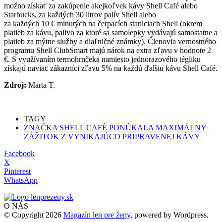
možno získať za zakúpenie akejkoľvek kávy Shell Café alebo
Starbucks, za každých 30 litrov palív Shell alebo
za každých 10 € minutých na čerpacích staniciach Shell (okrem
platieb za kávu, palivo za ktoré sa samolepky vydávajú samostatne a
platieb za mýtne služby a diaľničné známky). Členovia vernostného
programu Shell ClubSmart majú nárok na extra zľavu v hodnote 2
€. S využívaním termohrnčeka namiesto jednorazového tégliku
získajú naviac zákazníci zľavu 5% na každú ďalšiu kávu Shell Café.
Zdroj:
Marta T.
TAGY
ZNAČKA SHELL CAFÉ PONÚKALA MAXIMÁLNY
ZÁŽITOK Z VYNIKAJÚCO PRIPRAVENEJ KÁVY
Facebook
X
Pinterest
WhatsApp
O NÁS
© Copyright 2026
Magazín len pre ženy
, powered by Wordpress.