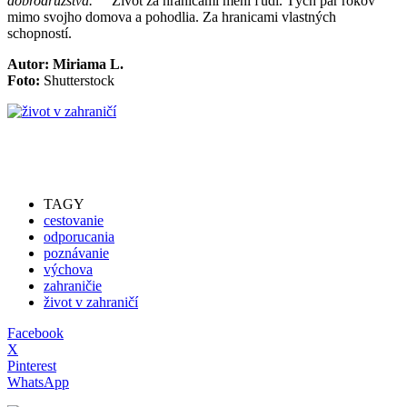
dobrodružstvá.“
Život za hranicami mení ľudí. Tých pár rokov
mimo svojho domova a pohodlia. Za hranicami vlastných
schopností.
Autor: Miriama L.
Foto:
Shutterstock
TAGY
cestovanie
odporucania
poznávanie
výchova
zahraničie
život v zahraničí
Facebook
X
Pinterest
WhatsApp