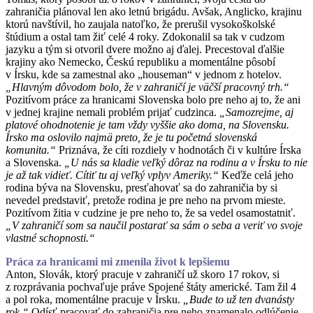
zahraničia plánoval len ako letnú brigádu. Avšak, Anglicko, krajinu
ktorú navštívil, ho zaujala natoľko, že prerušil vysokoškolské
štúdium a ostal tam žiť celé 4 roky. Zdokonalil sa tak v cudzom
jazyku a tým si otvoril dvere možno aj ďalej. Precestoval ďalšie
krajiny ako Nemecko, Českú republiku a momentálne pôsobí
v Írsku, kde sa zamestnal ako „houseman“ v jednom z hotelov.
„Hlavným dôvodom bolo, že v zahraničí je väčší pracovný trh.“
Pozitívom práce za hranicami Slovenska bolo pre neho aj to, že ani
v jednej krajine nemali problém prijať cudzinca.
„Samozrejme, aj
platové ohodnotenie je tam vždy vyššie ako doma, na Slovensku.
Írsko ma oslovilo najmä preto, že je tu početná slovenská
komunita.“
Priznáva, že cíti rozdiely v hodnotách či v kultúre Írska
a Slovenska.
„U nás sa kladie veľký dôraz na rodinu a v Írsku to nie
je až tak vidieť. Cítiť tu aj veľký vplyv Ameriky.“
Keďže celá jeho
rodina býva na Slovensku, presťahovať sa do zahraničia by si
nevedel predstaviť, pretože rodina je pre neho na prvom mieste.
Pozitívom žitia v cudzine je pre neho to, že sa vedel osamostatniť.
„V zahraničí som sa naučil postarať sa sám o seba a veriť vo svoje
vlastné schopnosti.“
Práca za hranicami mi zmenila život k lepšiemu
Anton, Slovák, ktorý pracuje v zahraničí už skoro 17 rokov, si
z rozprávania pochvaľuje práve Spojené štáty americké. Tam žil 4
a pol roka, momentálne pracuje v Írsku.
„Bude to už ten dvanásty
rok.“
Odísť pracovať do zahraničia pre neho znamenalo odlúčenie