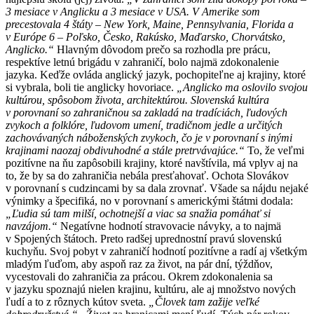
3 mesiace v Anglicku a 3 mesiace v USA. V Amerike som
precestovala 4 štáty – New York, Maine, Pennsylvania, Florida a
v Európe 6 – Poľsko, Česko, Rakúsko, Maďarsko, Chorvátsko,
Anglicko.“
Hlavným dôvodom prečo sa rozhodla pre prácu,
respektíve letnú brigádu v zahraničí, bolo najmä zdokonalenie
jazyka. Keďže ovláda anglický jazyk, pochopiteľne aj krajiny, ktoré
si vybrala, boli tie anglicky hovoriace.
„Anglicko ma oslovilo svojou
kultúrou, spôsobom života, architektúrou. Slovenská kultúra
v porovnaní so zahraničnou sa zakladá na tradíciách, ľudových
zvykoch a folklóre, ľudovom umení, tradičnom jedle a určitých
zachovávaných náboženských zvykoch, čo je v porovnaní s inými
krajinami naozaj obdivuhodné a stále pretrvávajúce.“
To, že veľmi
pozitívne na ňu zapôsobili krajiny, ktoré navštívila, má vplyv aj na
to, že by sa do zahraničia nebála presťahovať. Ochota Slovákov
v porovnaní s cudzincami by sa dala zrovnať. Všade sa nájdu nejaké
výnimky a špecifiká, no v porovnaní s americkými štátmi dodala:
„Ľudia sú tam milší, ochotnejší a viac sa snažia pomáhať si
navzájom.“
Negatívne hodnotí stravovacie návyky, a to najmä
v Spojených štátoch. Preto radšej uprednostní pravú slovenskú
kuchyňu. Svoj pobyt v zahraničí hodnotí pozitívne a radí aj všetkým
mladým ľuďom, aby aspoň raz za život, na pár dní, týždňov,
vycestovali do zahraničia za prácou. Okrem zdokonalenia sa
v jazyku spoznajú nielen krajinu, kultúru, ale aj množstvo nových
ľudí a to z rôznych kútov sveta.
„Človek tam zažije veľké