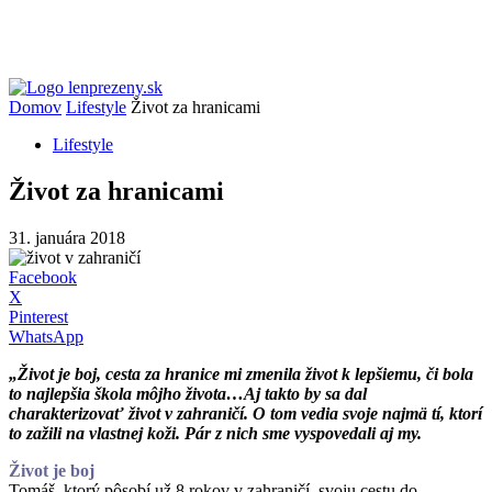
Domov
Lifestyle
Život za hranicami
Lifestyle
Život za hranicami
31. januára 2018
Facebook
X
Pinterest
WhatsApp
„Život je boj, cesta za hranice mi zmenila život k lepšiemu, či bola
to najlepšia škola môjho života…Aj takto by sa dal
charakterizovať život v zahraničí. O tom vedia svoje najmä tí, ktorí
to zažili na vlastnej koži. Pár z nich sme vyspovedali aj my.
Život je boj
Tomáš, ktorý pôsobí už 8 rokov v zahraničí, svoju cestu do