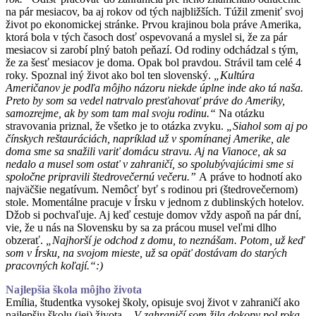
na pár mesiacov, ba aj rokov od tých najbližších. Túžil zmeniť svoj
život po ekonomickej stránke. Prvou krajinou bola práve Amerika,
ktorá bola v tých časoch dosť ospevovaná a myslel si, že za pár
mesiacov si zarobí plný batoh peňazí. Od rodiny odchádzal s tým,
že za šesť mesiacov je doma. Opak bol pravdou. Strávil tam celé 4
roky. Spoznal iný život ako bol ten slovenský.
„Kultúra
Američanov je podľa môjho názoru niekde úplne inde ako tá naša.
Preto by som sa vedel natrvalo presťahovať práve do Ameriky,
samozrejme, ak by som tam mal svoju rodinu.“
Na otázku
stravovania priznal, že všetko je to otázka zvyku.
„Siahol som aj po
čínskych reštauráciách, napríklad už v spomínanej Amerike, ale
doma sme sa snažili variť domácu stravu. Aj na Vianoce, ak sa
nedalo a musel som ostať v zahraničí, so spolubývajúcimi sme si
spoločne pripravili štedrovečernú večeru.”
A práve to hodnotí ako
najväčšie negatívum. Nemôcť byť s rodinou pri (štedrovečernom)
stole. Momentálne pracuje v Írsku v jednom z dublinských hotelov.
Džob si pochvaľuje. Aj keď cestuje domov vždy aspoň na pár dní,
vie, že u nás na Slovensku by sa za prácou musel veľmi dlho
obzerať.
„Najhorší je odchod z domu, to neznášam. Potom, už keď
som v Írsku, na svojom mieste, už sa opäť dostávam do starých
pracovných koľají.“:)
Najlepšia škola môjho života
Emília, študentka vysokej školy, opisuje svoj život v zahraničí ako
najlepšiu školu (jej) života.
„V zahraničí som žila dokopy pol roka –