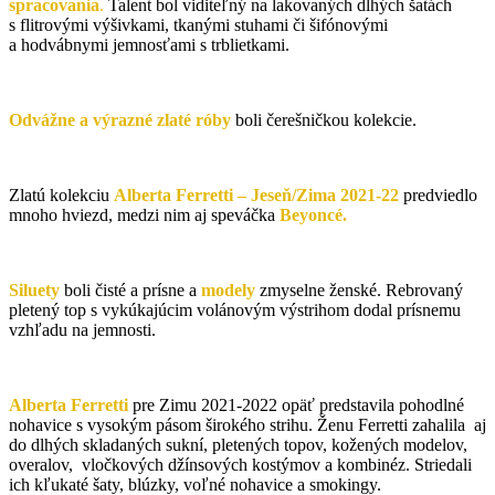
spracovania
.
Talent bol viditeľný na lakovaných dlhých šatách
s flitrovými výšivkami, tkanými stuhami či šifónovými
a hodvábnymi jemnosťami s trblietkami.
Odvážne a výrazné zlaté róby
boli čerešničkou kolekcie.
Zlatú kolekciu
Alberta Ferretti – Jeseň/Zima 2021-22
predviedlo
mnoho hviezd, medzi nim aj speváčka
Beyoncé.
Siluety
boli čisté a prísne a
modely
zmyselne ženské. Rebrovaný
pletený top s vykúkajúcim volánovým výstrihom dodal prísnemu
vzhľadu na jemnosti.
Alberta Ferretti
pre Zimu 2021-2022 opäť predstavila pohodlné
nohavice s vysokým pásom širokého strihu. Ženu Ferretti zahalila aj
do dlhých skladaných sukní, pletených topov, kožených modelov,
overalov, vločkových džínsových kostýmov a kombinéz. Striedali
ich kľukaté šaty, blúzky, voľné nohavice a smokingy.