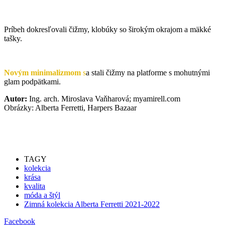
Príbeh dokresľovali čižmy, klobúky so širokým okrajom a mäkké
tašky.
Novým minimalizmom
s
a stali čižmy na platforme s mohutnými
glam podpätkami.
Autor:
Ing. arch. Miroslava Vaňharová; myamirell.com
Obrázky: Alberta Ferretti, Harpers Bazaar
TAGY
kolekcia
krása
kvalita
móda a štýl
Zimná kolekcia Alberta Ferretti 2021-2022
Facebook