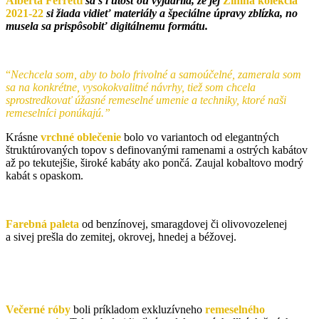
Alberta Ferretti
sa s ľútosťou vyjadrila, že jej
Zimná kolekcia
2021-22
si žiada vidieť materiály a špeciálne úpravy zblízka, no
musela sa prispôsobiť digitálnemu formátu.
“
Nechcela som, aby to bolo frivolné a samoúčelné, zamerala som
sa na konkrétne, vysokokvalitné návrhy, tiež som chcela
sprostredkovať úžasné remeselné umenie a techniky, ktoré naši
remeselníci ponúkajú.”
Krásne
vrchné oblečenie
bolo vo variantoch od elegantných
štruktúrovaných topov s definovanými ramenami a ostrých kabátov
až po tekutejšie, široké kabáty ako pončá. Zaujal kobaltovo modrý
kabát s opaskom.
Farebná paleta
od benzínovej, smaragdovej či olivovozelenej
a sivej prešla do zemitej, okrovej, hnedej a béžovej.
Večerné róby
boli príkladom exkluzívneho
remeselného