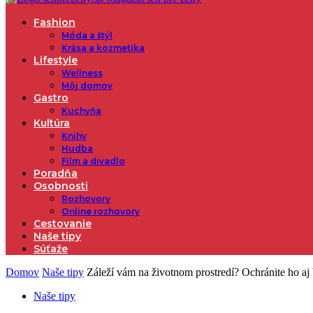
Fashion
Móda a štýl
Krása a kozmetika
Lifestyle
Wellness
Môj domov
Gastro
Kuchyňa
Kultúra
Knihy
Hudba
Film a divadlo
Poradňa
Osobnosti
Rozhovory
Online rozhovory
Cestovanie
Naše tipy
Súťaže
Domov
Naše tipy
Záleží vám na životnom prostredí? Ochránite ho aj
Naše tipy