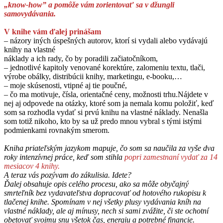
„know-how” a pomôže vám zorientovať sa v džungli
samovydávania.
V knihe vám ďalej prinášam
– názory iných úspešných autorov, ktorí si vydali alebo vydávajú
knihy na vlastné
náklady a ich rady, čo by poradili začiatočníkom,
– jednotlivé kapitoly venované korektúre, zalomeniu textu, tlači,
výrobe obálky, distribúcii knihy, marketingu, e-booku,…
– moje skúsenosti, vtipné aj tie poučné,
– čo ma motivuje, čísla, orientačné ceny, možnosti trhu.Nájdete v
nej aj odpovede na otázky, ktoré som ja nemala komu položiť, keď
som sa rozhodla vydať si prvú knihu na vlastné náklady. Nenašla
som totiž nikoho, kto by sa už predo mnou vybral s tými istými
podmienkami rovnakým smerom.
Kniha priateľským jazykom mapuje, čo som sa naučila za vyše dva
roky intenzívnej práce, keď som stihla
popri zamestnaní vydať za 14
mesiacov 4 knihy.
A teraz vás pozývam do zákulisia. Idete?
Ďalej obsahuje opis celého procesu, ako sa môže obyčajný
smrteľník bez vydavateľstva dopracovať od hotového rukopisu k
tlačenej knihe. Spomínam v nej všetky plusy vydávania kníh na
vlastné náklady, ale aj mínusy, nech si sami zvážite, či ste ochotní
obetovať svojmu snu všetok čas, energiu a potrebné financie.