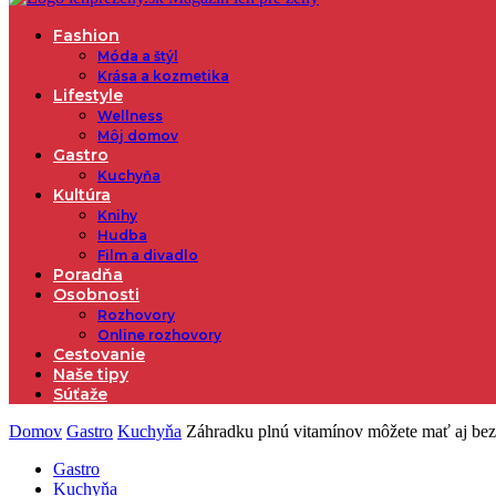
Fashion
Móda a štýl
Krása a kozmetika
Lifestyle
Wellness
Môj domov
Gastro
Kuchyňa
Kultúra
Knihy
Hudba
Film a divadlo
Poradňa
Osobnosti
Rozhovory
Online rozhovory
Cestovanie
Naše tipy
Súťaže
Domov
Gastro
Kuchyňa
Záhradku plnú vitamínov môžete mať aj be
Gastro
Kuchyňa