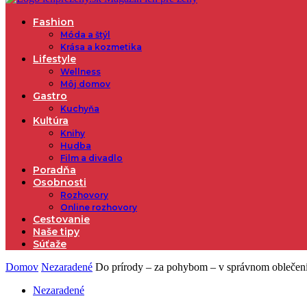
Fashion
Móda a štýl
Krása a kozmetika
Lifestyle
Wellness
Môj domov
Gastro
Kuchyňa
Kultúra
Knihy
Hudba
Film a divadlo
Poradňa
Osobnosti
Rozhovory
Online rozhovory
Cestovanie
Naše tipy
Súťaže
Domov
Nezaradené
Do prírody – za pohybom – v správnom oblečen
Nezaradené