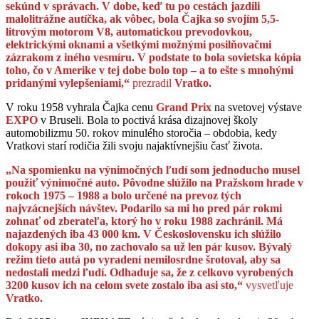
sekúnd v správach. V dobe, keď tu po cestách jazdili
malolitrážne autíčka, ak vôbec, bola Čajka so svojím 5,5-
litrovým motorom V8, automatickou prevodovkou,
elektrickými oknami a všetkými možnými posilňovačmi
zázrakom z iného vesmíru. V podstate to bola sovietska kópia
toho, čo v Amerike v tej dobe bolo top – a to ešte s mnohými
pridanými vylepšeniami,“
prezradil
Vratko.
V roku 1958 vyhrala Čajka cenu
Grand Prix
na svetovej výstave
EXPO
v Bruseli. Bola to poctivá krása dizajnovej školy
automobilizmu 50. rokov minulého storočia – obdobia, kedy
Vratkovi starí rodičia žili svoju najaktívnejšiu časť života.
„
Na spomienku na výnimočných ľudí som jednoducho musel
použiť výnimočné auto. P
ôvodne slúžilo na Pražskom hrade v
rokoch 1975 – 1988 a bolo určené na prevoz tých
najvzácnejších návštev. Podarilo sa mi ho pred pár rokmi
zohnať od zberateľa, ktorý ho v roku 1988 zachránil. Má
najazdených iba 43 000 km. V Československu ich slúžilo
dokopy asi iba 30, no zachovalo sa už len pár kusov. Bývalý
režim tieto autá po vyradení nemilosrdne šrotoval, aby sa
nedostali medzi ľudí.
Odhaduje sa, že z celkovo vyrobených
3200 kusov ich na celom svete zostalo iba asi sto,“
vysvetľuje
Vratko.