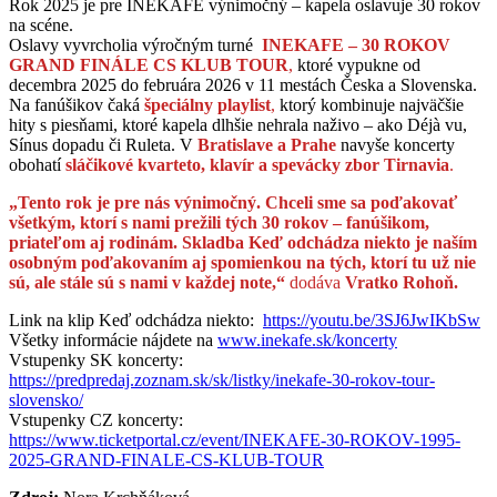
Rok 2025 je pre INEKAFE výnimočný – kapela oslavuje 30 rokov
na scéne.
Oslavy vyvrcholia výročným turné
INEKAFE – 30 ROKOV
GRAND FINÁLE CS KLUB TOUR
,
ktoré vypukne od
decembra 2025 do februára 2026 v 11 mestách Česka a Slovenska.
Na fanúšikov čaká
špeciálny playlist
,
ktorý kombinuje najväčšie
hity s piesňami, ktoré kapela dlhšie nehrala naživo – ako Déjà vu,
Sínus dopadu či Ruleta. V
Bratislave a Prahe
navyše koncerty
obohatí
sláčikové kvarteto, klavír a spevácky zbor Tirnavia
.
„Tento rok je pre nás výnimočný. Chceli sme sa poďakovať
všetkým, ktorí s nami prežili tých 30 rokov – fanúšikom,
priateľom aj rodinám. Skladba Keď odchádza niekto je naším
osobným poďakovaním aj spomienkou na tých, ktorí tu už nie
sú, ale stále sú s nami v každej note,“
dodáva
Vratko Rohoň.
Link na klip Keď odchádza niekto:
https://youtu.be/3SJ6JwIKbSw
Všetky informácie nájdete na
www.inekafe.sk/koncerty
Vstupenky SK koncerty:
https://predpredaj.zoznam.sk/sk/listky/inekafe-30-rokov-tour-
slovensko/
Vstupenky CZ koncerty:
https://www.ticketportal.cz/event/INEKAFE-30-ROKOV-1995-
2025-GRAND-FINALE-CS-KLUB-TOUR