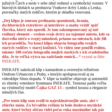
južných Čiech a nesie v sebe silný rodinný a symbolický rozmer. V
hlavných úlohách sa predstavia Vratkove dcéry Linda a Lenka,
pravnučky starých rodičov, ktorým je skladba venovaná.
„Dej klipu je zmesou prelínania spomienok, hrania,
dychberúcich exteriérov aj interiérov a snahy vrátiť späť
človeka, ktorý nás opustil. Je tam zakomponovaný aj náš
rodinný element – veziem svoje dcéry na tajomné miesto, kde sa
dozvedia niečo o svojej minulosti, priamo na miestach, kde žili
ich prarodičia. Na konci klipu objavia fotografiu svojich
starých rodičov v starej knižnici. Vo videu sme použili reálnu,
takmer 100-ročnú fotografiu mojich starkých z ich svadobného
dňa. Je to veľká výzva na zadržanie emócií…“
vyznal sa líder
INEKAFE.
INEKAFE nakrúcali klip s kamarátom a overeným režisérom
Ondrom Urbancom z Prahy, s ktorým spolupracovali aj na
videoklipe Sínus dopadu. V klipe sa tradične objavuje aj automobil
zo zbierky veteránov frontmana INEKAFE. Tentoraz padla voľba
na výnimočný model
Čajka GAZ 13
– symbol luxusu a elegancie
minulých čias.
„Pre tento klip som zvolil to najexkluzívnejšie auto, aké v
zbierke mám. Za bývalého režimu to bolo doslova mystické
auto, ktoré bežný občan videl počas roka maximálne tak pár