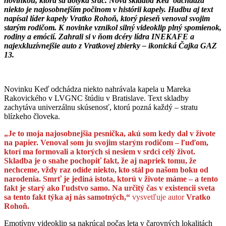
novinkou, ktorá sa dotýka sŕdc. Nová skladba Keď odchádza
niekto je najosobnejším počinom v histórii kapely. Hudbu aj text
napísal líder kapely Vratko Rohoň, ktorý pieseň venoval svojim
starým rodičom. K novinke vznikol silný videoklip plný spomienok,
rodiny a emócií. Zahrali si v ňom dcéry lídra INEKAFE a
najexkluzívnejšie auto z Vratkovej zbierky – ikonická Čajka GAZ
13.
Novinku Keď odchádza niekto nahrávala kapela u Mareka
Rakovického v LVGNC štúdiu v Bratislave. Text skladby
zachytáva univerzálnu skúsenosť, ktorú pozná každý – stratu
blízkeho človeka.
„Je to moja najosobnejšia pesnička, akú som kedy dal v živote
na papier. Venoval som ju svojim starým rodičom – ľuďom,
ktorí ma formovali a ktorých si nesiem v srdci celý život.
Skladba je o snahe pochopiť fakt, že aj napriek tomu, že
nechceme, vždy raz odíde niekto, kto stál po našom boku od
narodenia. Smrť je jediná istota, ktorú v živote máme – a tento
fakt je starý ako ľudstvo samo. Na určitý čas v existencii sveta
sa tento fakt týka aj nás samotných,“
vysvetľuje autor
Vratko
Rohoň.
Emotívny videoklip sa nakrúcal počas leta v čarovných lokalitách