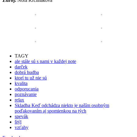
Zdroj:
Nora Krchňáková
TAGY
ale stále sú s nami v každej note
darček
dobrá hudba
ktorí tu už nie sú
kvalita
odporucania
poznávanie
relax
Skladba Keď odchádza niekto je naším osobným
poďakovaním aj spomienkou na tých
spevák
štýl
vzťahy