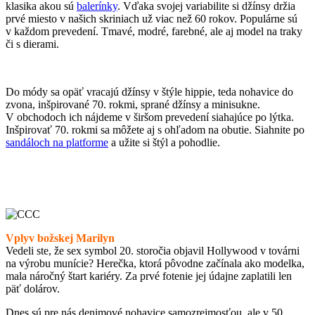
klasika akou sú
balerínky
. Vďaka svojej variabilite si džínsy držia
prvé miesto v našich skriniach už viac než 60 rokov. Populárne sú
v každom prevedení. Tmavé, modré, farebné, ale aj model na traky
či s dierami.
Do módy sa opäť vracajú džínsy v štýle hippie, teda nohavice do
zvona, inšpirované 70. rokmi, sprané džínsy a minisukne.
V obchodoch ich nájdeme v širšom prevedení siahajúce po lýtka.
Inšpirovať 70. rokmi sa môžete aj s ohľadom na obutie. Siahnite po
sandáloch na platforme
a užite si štýl a pohodlie.
Vplyv božskej Marilyn
Vedeli ste, že sex symbol 20. storočia objavil Hollywood v továrni
na výrobu munície? Herečka, ktorá pôvodne začínala ako modelka,
mala náročný štart kariéry. Za prvé fotenie jej údajne zaplatili len
päť dolárov.
Dnes sú pre nás denimové nohavice samozrejmosťou, ale v 50.