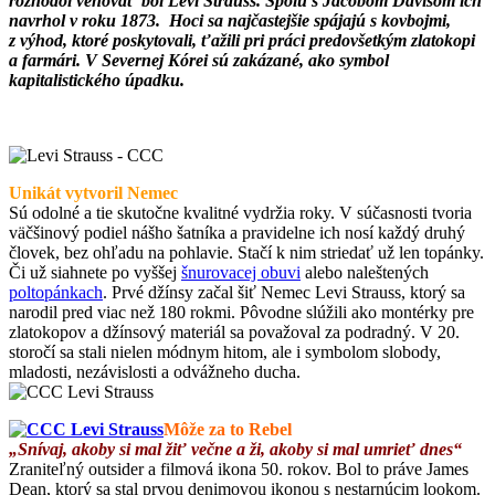
rozhodol venovať bol Levi Strauss. Spolu s Jacobom Davisom ich
navrhol v roku 1873. Hoci sa najčastejšie spájajú s kovbojmi,
z výhod, ktoré poskytovali, ťažili pri práci predovšetkým zlatokopi
a farmári. V Severnej Kórei sú zakázané, ako symbol
kapitalistického úpadku.
Unikát vytvoril Nemec
Sú odolné a tie skutočne kvalitné vydržia roky. V súčasnosti tvoria
väčšinový podiel nášho šatníka a pravidelne ich nosí každý druhý
človek, bez ohľadu na pohlavie. Stačí k nim striedať už len topánky.
Či už siahnete po vyššej
šnurovacej obuvi
alebo naleštených
poltopánkach
. Prvé džínsy začal šiť Nemec Levi Strauss, ktorý sa
narodil pred viac než 180 rokmi. Pôvodne slúžili ako montérky pre
zlatokopov a džínsový materiál sa považoval za podradný. V 20.
storočí sa stali nielen módnym hitom, ale i symbolom slobody,
mladosti, nezávislosti a odvážneho ducha.
Môže za to Rebel
„Snívaj, akoby si mal žiť večne a ži, akoby si mal umrieť dnes“
Zraniteľný outsider a filmová ikona 50. rokov. Bol to práve James
Dean, ktorý sa stal prvou denimovou ikonou s nestarnúcim lookom.