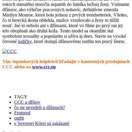
rokoch minulého storočia nepatrili do šatníka bežnej ženy. Vnímanie
džínsov, ako výlučne pracovných nohavíc, definitívne zmenila
Marilyn Monroe, ktorá bola jednou z prvých trendsetteriek. Všetko,
čo si herecká ikona obliekla, mužov vzrušovalo a ženy to túžili
nosiť. Iné to nebolo ani s džínsami, ktoré vo filme po prvý raz jej
telo obopínali ako druhá koža. Tento model sa okamžite stal
symbolom sexuality a popularitu si užíva aj dnes. Stavte na vysoké
červené
lodičky
, ktoré dodajú džínsovému outfitu ten pravý šmrnc.
Viac topánkových inšpirácií hľadajte v kamenných predajniach
CCC alebo na
www.ccc.eu
TAGY
CCC a džínsy
čo ste nevedeli o džínsoch?
Featured
outfit
v Severnej Kórei sú zakázané