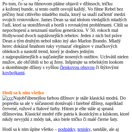
Po tom, čo sa na filmovom plátne objavil v džínsoch, tričku
a koženej bunde, si tento outfit osvojil každý. Vo filme Rebel bez
príčiny hral citlivého mladého muža, ktorý sa snaží začleniť medzi
svojich vrstovníkov. James Dean sa stal idolom vtedajších mladých
ľudí, ktorí sa stotožňovali a borili s rovnakými problémami. Cítili sa
nepochopení a neuznaní staršou generáciou. V 50. rokoch mal
Hollywood dvoch najslávnejších rebelov. Jeden z nich bol práve
Dean a tým druhým nebol nikto iný ako Marlon Brando. Mladý
herec dokázal šmahom ruky vymazať elegánov v značkových
oblekoch a nastolil trend, ktorý je dodnes jedným
z najpopulárnejších a najčastejšie nosených outfitov. Uchvátil nielen
mužov, ale obľúbili si ho aj ženy. Inšpirujte sa rebelským lookom
a skombinujte džínsy s vyššou
členkovou obuvou
či štýlovými
kovbojkami
.
Hodí sa k nim všetko
Najobľúbenejšou farbou džínsov je stále klasická modrá. Do
popredia sa ale v súčasnosti dostávajú i farebné džínsy, napríklad
červené, ružové a fialové farby. Hitom je ešte stále aj spraná
džínsovina. Klasické modré rifle patria k ikonickým a kúskom, ktoré
nikdy nevyjdú z módy tak, ako biele tričko či malé čierne šaty.
Hodí sa k nim úplne všetko –
podpätky
,
tenisky
, sandále, ale aj