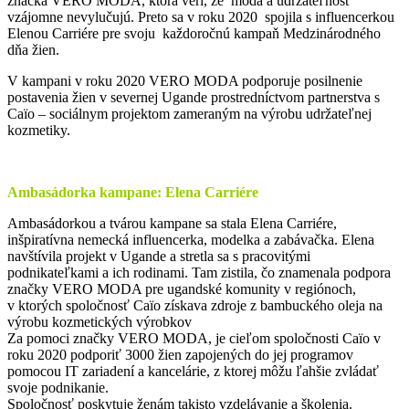
značka VERO MODA, ktorá verí, že móda a udržateľnosť
vzájomne nevylučujú. Preto sa v roku 2020 spojila s influencerkou
Elenou Carriére pre svoju každoročnú kampaň Medzinárodného
dňa žien.
V kampani v roku 2020 VERO MODA podporuje posilnenie
postavenia žien v severnej Ugande prostredníctvom partnerstva s
Caïo – sociálnym projektom zameraným na výrobu udržateľnej
kozmetiky.
Ambasádorka kampane: Elena Carriére
Ambasádorkou a tvárou kampane sa stala Elena Carriére,
inšpiratívna nemecká influencerka, modelka a zabávačka. Elena
navštívila projekt v Ugande a stretla sa s pracovitými
podnikateľkami a ich rodinami. Tam zistila, čo znamenala podpora
značky VERO MODA pre ugandské komunity v regiónoch,
v ktorých spoločnosť Caïo získava zdroje z bambuckého oleja na
výrobu kozmetických výrobkov
Za pomoci značky VERO MODA, je cieľom spoločnosti Caïo v
roku 2020 podporiť 3000 žien zapojených do jej programov
pomocou IT zariadení a kancelárie, z ktorej môžu ľahšie zvládať
svoje podnikanie.
Spoločnosť poskytuje ženám takisto vzdelávanie a školenia.