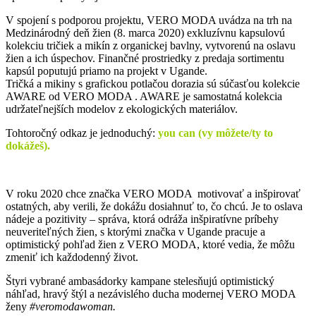
V spojení s podporou projektu, VERO MODA uvádza na trh na
Medzinárodný deň žien (8. marca 2020) exkluzívnu kapsulovú
kolekciu tričiek a mikín z organickej bavlny, vytvorenú na oslavu
žien a ich úspechov. Finančné prostriedky z predaja sortimentu
kapsúl poputujú priamo na projekt v Ugande.
Tričká a mikiny s grafickou potlačou dorazia sú súčasťou kolekcie
AWARE od VERO MODA . AWARE je samostatná kolekcia
udržateľnejších modelov z ekologických materiálov.
Tohtoročný odkaz je jednoduchý:
you can (vy môžete/ty to
dokážeš).
V roku 2020 chce značka VERO MODA motivovať a inšpirovať
ostatných, aby verili, že dokážu dosiahnuť to, čo chcú. Je to oslava
nádeje a pozitivity – správa, ktorá odráža inšpiratívne príbehy
neuveriteľných žien, s ktorými značka v Ugande pracuje a
optimistický pohľad žien z VERO MODA, ktoré vedia, že môžu
zmeniť ich každodenný život.
Štyri vybrané ambasádorky kampane stelesňujú optimistický
náhľad, hravý štýl a nezávislého ducha modernej VERO MODA
ženy
#veromodawoman.