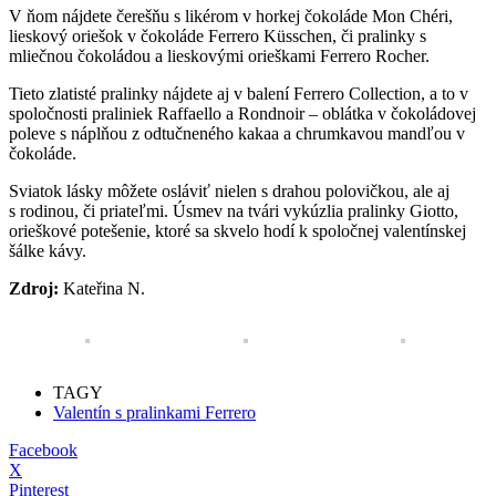
V ňom nájdete čerešňu s likérom v horkej čokoláde Mon Chéri,
lieskový oriešok v čokoláde Ferrero Küsschen, či pralinky s
mliečnou čokoládou a lieskovými orieškami Ferrero Rocher.
Tieto zlatisté pralinky nájdete aj v
balení Ferrero Collection, a to v
spoločnosti praliniek Raffaello a Rondnoir – oblátka v čokoládovej
poleve s náplňou z odtučneného kakaa a chrumkavou mandľou v
čokoláde.
Sviatok lásky môžete osláviť nielen s drahou polovičkou, ale aj
s rodinou, či priateľmi. Úsmev na tvári vykúzlia pralinky Giotto,
orieškové potešenie, ktoré sa skvelo hodí k spoločnej valentínskej
šálke kávy.
Zdroj:
Kateřina N.
TAGY
Valentín s pralinkami Ferrero
Facebook
X
Pinterest