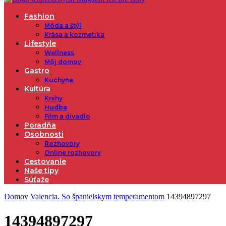
Fashion
Móda a štýl
Krása a kozmetika
Lifestyle
Wellness
Môj domov
Gastro
Kuchyňa
Kultúra
Knihy
Hudba
Film a divadlo
Poradňa
Osobnosti
Rozhovory
Online rozhovory
Cestovanie
Naše tipy
Súťaže
Domov
Valencia. So španielskym temperamentom
14394897297
14394897297