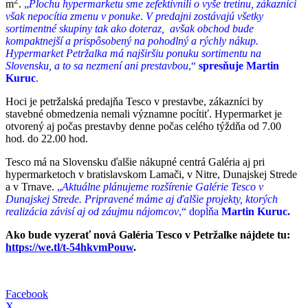
2
m
.
„
Plochu hypermarketu sme zefektívnili o vyše tretinu, zákazníci
však nepocítia zmenu v ponuke
.
V predajni zostávajú všetky
sortimentné skupiny tak ako doteraz, avšak obchod bude
kompaktnejší a prispôsobený na pohodlný a rýchly nákup.
Hypermarket Petržalka má najširšiu ponuku sortimentu na
Slovensku, a to sa nezmení ani prestavbou
,“
spresňuje Martin
Kuruc
.
Hoci je petržalská predajňa Tesco v prestavbe, zákazníci by
stavebné obmedzenia nemali významne pocítiť. Hypermarket je
otvorený aj počas prestavby denne počas celého týždňa od 7.00
hod. do 22.00 hod.
Tesco má na Slovensku ďalšie nákupné centrá Galéria aj pri
hypermarketoch v bratislavskom Lamači, v Nitre, Dunajskej Strede
a v Trnave.
„
Aktuálne plánujeme rozšírenie Galérie Tesco v
Dunajskej Strede. Pripravené máme aj ďalšie projekty, ktorých
realizácia závisí aj od záujmu nájomcov
,“ dopĺňa
Martin Kuruc.
Ako bude vyzerať nová Galéria Tesco v Petržalke nájdete tu:
https://we.tl/t-54hkvmPouw
.
Facebook
X