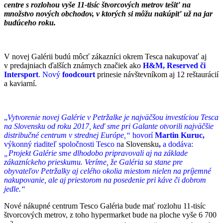
centre s rozlohou vyše 11-tisíc štvorcových metrov
tešiť na
množstvo nových obchodov, v ktorých si môžu nakúpiť už na jar
budúceho roku.
V novej Galérii budú môcť zákazníci okrem Tesca nakupovať aj
v predajniach ďalších známych značiek ako
H&M, Reserved či
Intersport
. Nový
foodcourt
prinesie návštevníkom aj 12 reštaurácií
a kaviarní.
„
Vytvorenie novej Galérie v Petržalke je najväčšou investíciou Tesca
na Slovensku od roku 2017, keď sme pri Galante otvorili najväčšie
distribučné centrum v strednej Európe,“
hovorí
Martin Kuruc,
výkonný riaditeľ spoločnosti Tesco n
a Slovensku
,
a dodáva:
„Projekt Galérie sme dlhodobo pripravovali aj na základe
zákazníckeho prieskumu. Veríme, že Galéria sa stane pre
obyvateľov Petržalky aj celého okolia miestom nielen na príjemné
nakupovanie, ale aj priestorom na posedenie pri káve či dobrom
jedle.“
Nové nákupné centrum Tesco Galéria bude mať rozlohu 11-tisíc
štvorcových metrov, z toho hypermarket bude na ploche vyše 6 700