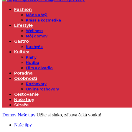
Fashion
Móda a štýl
Krása a kozmetika
Lifestyle
Wellness
Môj domov
Gastro
Kuchyňa
Kultúra
Knihy
Hudba
Film a divadlo
Poradňa
Osobnosti
Rozhovory
Online rozhovory
Cestovanie
Naše tipy
Súťaže
Domov
Naše tipy
Užite si slnko, zábava čaká vonku!
Naše tipy