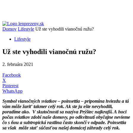
Domov
Lifestyle
Už ste vyhodili vianočnú ružu?
Lifestyle
Už ste vyhodili vianočnú ružu?
2. februára 2021
Facebook
X
Pinterest
WhatsApp
Symbol vianočných sviatkov – poinsettia – pripomína hviezdu a tá
vám môže žariť takmer celý rok. Ak ste ju ešte nevyhodili,
poradíme ako. V skutočnosti sa nazýva Prýštec najkrajší. A hoci
počas sviatkov zdobí naše domovy, po odkvitnutí obyčajne nevieme
čo s ňou a subtropická rastlina často skončí v odpade. Poinsettia
sa však môže stať súčasťou našej domácej záhrady celý rok.