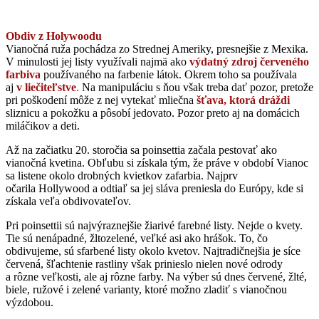
Obdiv z Holywoodu
Vianočná ruža pochádza zo Strednej Ameriky, presnejšie z Mexika.
V minulosti jej listy využívali najmä ako
výdatný zdroj červeného
farbiva
používaného na farbenie látok. Okrem toho sa používala
aj
v liečiteľstve
.
Na manipuláciu s ňou však treba dať pozor, pretože
pri poškodení môže z nej vytekať mliečna
šťava, ktorá dráždi
sliznicu a pokožku a pôsobí jedovato. Pozor preto aj na domácich
miláčikov a deti.
Až na začiatku 20. storočia sa poinsettia začala pestovať ako
vianočná kvetina. Obľubu si získala tým, že práve v období Vianoc
sa listene okolo drobných kvietkov zafarbia. Najprv
očarila Hollywood a odtiaľ sa jej sláva preniesla do Európy, kde si
získala veľa obdivovateľov.
Pri poinsettii sú najvýraznejšie žiarivé farebné listy. Nejde o kvety.
Tie sú nenápadné, žltozelené, veľké asi ako hrášok. To, čo
obdivujeme, sú sfarbené listy okolo kvetov. Najtradičnejšia je síce
červená, šľachtenie rastliny však prinieslo nielen nové odrody
a rôzne veľkosti, ale aj rôzne farby. Na výber sú dnes červené, žlté,
biele, ružové i zelené varianty, ktoré možno zladiť s vianočnou
výzdobou.