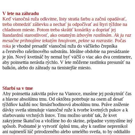
V lete na
záhradu
Keď vianočná ruža odkvitne, listy stratia farbu a začnú opadávať,
treba obmedziť zálievku a nechať ju odpočívať asi štyri týždne na
chladnom mieste. Potom treba skrátiť konáriky a dopriať jej
štandardnú starostlivosť, ako ostatným
izbovým rastlinám. Ak ju raz
mesačne prihnojíme tekutým hnojivom, pekne sa rozrastie.
Počas
roka
je vhodné presadiť vianočnú ružu do väčšieho črepníka
a čerstvého rašelinového substrátu. Ideálne obdobie na presádzanie
je jún. Nový kvetináč by nemal byť väčší o viac ako dva centimetre,
aby poinsettia nerástla rýchlo. V lete môžeme rastlinku presunúť na
balkón, alebo do záhrady na tienistejšie miesto.
Sfarbí sa v tme
Aby poinsettia zakvitla práve na Vianoce, musíme jej poskytnúť čas
a hlavne absolútnu tmu. Od októbra potrebuje na osem až desať
týždňov každú noc štrnásťhodinovú absolútnu tmu. Práve zníženie
dávky svetla stimuluje vianočné ruže k tvorbe kvetných pukov a k
sfarbovaniu vrchných listov. Tmu možno urobiť tak, že kvet
zakryjeme škatuľou a vložíme ho do skrine, prípadne vymyslíme iný
spôsob. Podstatné je vytvoriť úplnú tmu, aby k rastline neprenikol
ani najmenší lúč prirodzeného alebo umelého svetla, to by oddialilo