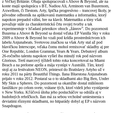
z Veľkej Británie. Obaja spolupracovali s Above & Beyond, ale na
konte majú spoluprácu s BT, Nadiou Ali, Arminom van Buurenom,
Axwellom, či Tiestom. Arty, špička progresívno – trancovej školy, je
pôvodne odborník na aplikovanú matematiku a informatiku, ktorý
napokon prepadol vášni, hre na klavír. Matematiku a tóny však
považuje stále za charakteristickú črtu svojej tvorby a tak
experimentuje v hľadaní prienikov oboch „žánrov”. Do pozornosti
Buurena a Above & Beyond sa dostal vďaka EP Vanilla Sky v roku
2009 a Above & Beyond ho vzali pod krídla prostredníctvom ich
labelu Anjunabeats. Svetovou značkou sa však Arty stal až pod
hlavičkou Interscope, vďaka čomu mohol remixovať skladby aj pre
One Republic, London Grammar, Years & Years. Debutový album
26-ročného talentu napokon vyšiel iba minulý rok pod názvom
Glorious. Tretí marcový týždeň tohto roka koncertoval na Miami
Beach a na prelome apríla a mája vystúpi v Austrálii. Tím, ktorý
stojí aj za festivalom NEON, priniesol do Bratislavy Artyho už v
roku 2011 na párty Beautiful Things. Ilana Bluestona Anjunabeats
prijalo v roku 2012. Postaral sa o to skladbami ako Big Ben, Under
My Skin a Spheres. Do pozornosti sa okamžite dostal miliónom
fanúšikov po celom svete, vrátane tých, ktorí videli jeho vystúpenie
v New Yorku. Kľúčová úloha jeho poslucháčov sa odráža aj v
hudobných rebríčkoch. Ilan má za sebou vrcholné umiestnenia s
deviatimi rôznymi skladbami, no hitparády dobyl aj EP s názvom
Snapdragon.