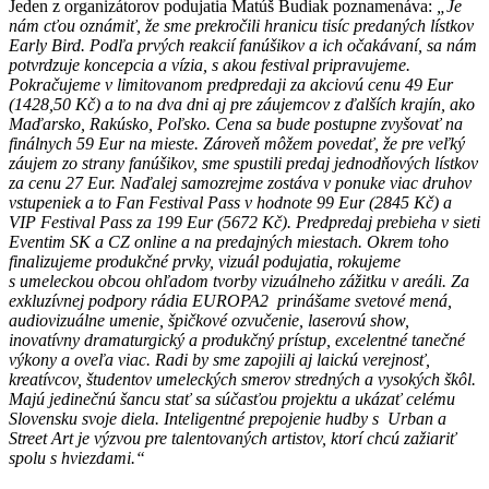
Jeden z organizátorov podujatia Matúš Budiak poznamenáva:
„Je
nám cťou oznámiť, že sme prekročili hranicu tisíc predaných lístkov
Early Bird. Podľa prvých reakcií fanúšikov a ich očakávaní, sa nám
potvrdzuje koncepcia a vízia, s akou festival pripravujeme.
Pokračujeme v limitovanom predpredaji za akciovú cenu 49 Eur
(1428,50 Kč) a to na dva dni aj pre záujemcov z ďalších krajín, ako
Maďarsko, Rakúsko, Poľsko. Cena sa bude postupne zvyšovať na
finálnych 59 Eur na mieste. Zároveň môžem povedať, že pre veľký
záujem zo strany fanúšikov, sme spustili predaj jednodňových lístkov
za cenu 27 Eur. Naďalej samozrejme zostáva v ponuke viac druhov
vstupeniek a to Fan Festival Pass v hodnote 99 Eur (2845 Kč) a
VIP Festival Pass za 199 Eur (5672 Kč). Predpredaj prebieha v sieti
Eventim SK a CZ online a na predajných miestach. Okrem toho
finalizujeme produkčné prvky, vizuál podujatia, rokujeme
s umeleckou obcou ohľadom tvorby vizuálneho zážitku v areáli. Za
exkluzívnej podpory rádia EUROPA2 prinášame svetové mená,
audiovizuálne umenie, špičkové ozvučenie, laserovú show,
inovatívny dramaturgický a produkčný prístup, excelentné tanečné
výkony a oveľa viac. Radi by sme zapojili aj laickú verejnosť,
kreatívcov, študentov umeleckých smerov stredných a vysokých škôl.
Majú jedinečnú šancu stať sa súčasťou projektu a ukázať celému
Slovensku svoje diela. Inteligentné prepojenie hudby s Urban a
Street Art je výzvou pre talentovaných artistov, ktorí chcú zažiariť
spolu s hviezdami.“