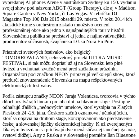
vypredanej Allphones Arene v austrálskom Sydney ku 150. vydaniu
svojej show pod názvom ABGT (Group Therapy), ale aj v Madison
Square Garden v New Yorku, či Las Vegas. V rebríčku DJ
Magazine Top 100 DJs 2015 obsadili 29. miesto. V roku 2014 ich
akustické turné s orchestrom získalo množstvo ocenení
profesionálnej obce ako jedno z najnápaditejších tour v histórii.
Slovenskému publiku sa predstaví aj jedna z najinovatívnejších
producentov súčasnosti, švajčiarska DJ-ka Nora En Pure.
Priaznivci svetových festivalov, ako belgický
TOMORROWLAND, celosvetový projekt ULTRA MUSIC
FESTIVAL, si tak môžu dopriať už aj na Slovensku leto plné
hviezd a vychutnať zvučné mená pred začiatkom prázdnin.
Organizátori pod značkou NEON pripravujú veľkolepú show, ktorá
predurčí znovuzaradenie Slovenska na mapu rešpektovaných
elektronických festivalov.
Podľa zástupcu značky NEON Juraja Volenticsa, tvorcovia v týchto
dňoch uzatvárajú line-up pre oba dni na hlavnom stage. Postupne
odhaľujú ďalších „neónových“ umelcov, ktorí vystúpia na Zlatých
Pieskoch 24.-25. júna. Čoskoro začnú oznamovať účinkujúcich,
ktorí sa objavia na druhom stage, koncipovanom ako predstavenie
českej a slovenskej špičky elektronickej hudby. K už zverejneným
lákavým hviezdam sa pridávajú dve mená súčasnej tanečnej galaxie,
svetoví dídžeji, Arty z Ruska a v slovenskej premiére Ilan Bluestone