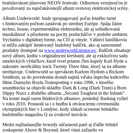
bratislavskom júnovom NEON festivale. Odbornou verejnosťou je
považovaný za najočakávanejší album svetovej elektronickej scény.
Album Underworld bude spropagovaný počas letného turné
s limitovaným počtom zastávok po strednej Európe. Spája žánre
techno, house, experimentálnu elektroniku, ale aj sofistikovanú
muzikálnosť a pôsobenie na pocity poslucháčov v podobe ambient.
Vychádza v digitálnej forme, na CD aj vinyle. Vášniví fanúšikovia
si môžu zakúpiť limitovaný hudobný balíček, ako aj samostatné
produkty dostupné na
www.underworld.tmstor.es/
. Balíček obsahuje
nový album, knihu s originálnymi kresbami, ale aj exkluzívnu sadu
umeleckých výtlačkov, ktoré tvorí priamo člen kapely Karl Hyde a
nakoniec neoficiálny track Twenty Three blue, ktorý sa na albume
neobjavuje. Underworld so spevákom Karlom Hydom a Rickom
Smithom, sa do povedomia dostali najmä vďaka úspechu kultového
filmu Dannyho Boyla Trainspotting v roku 1996, v ktorého
soundtracku sa objavili skladby Dark & Long (Dark Train) a Born
Slippy Nuxx z druhého albumu „Second Toughest in the Infants“.
Na konte majú osem štúdiových albumov, posledný Barking vyšiel
v roku 2010. Postarali sa i o hudbu k otváraciemu ceremoniálu
olympijských hier v Londýne, kedy získali ocenenie britského
hudobného magazínu Q za zvukové inovácie.
Medzi najžiadanejšie hviezdy súčasnosti patrí aj ďalšie britské
zoskupenie Above & Beyond, ktoré vlani zažiarilo vo