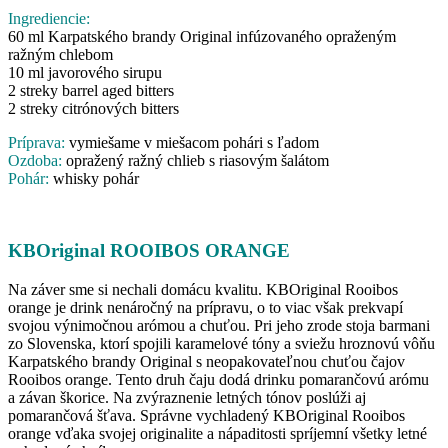
Ingrediencie:
60 ml Karpatského brandy Original infúzovaného opraženým
ražným chlebom
10 ml javorového sirupu
2 streky barrel aged bitters
2 streky citrónových bitters
Príprava:
vymiešame v miešacom pohári s ľadom
Ozdoba:
opražený ražný chlieb s riasovým šalátom
Pohár:
whisky pohár
KBOriginal ROOIBOS ORANGE
Na záver sme si nechali domácu kvalitu. KBOriginal Rooibos
orange je drink nenáročný na prípravu, o to viac však prekvapí
svojou výnimočnou arómou a chuťou. Pri jeho zrode stoja barmani
zo Slovenska, ktorí spojili karamelové
tóny a sviežu hroznovú vôňu
Karpatského brandy Original s neopakovateľnou chuťou čajov
Rooibos orange. Tento druh čaju dodá drinku pomarančovú arómu
a závan škorice. Na zvýraznenie letných tónov poslúži aj
pomarančová šťava. Správne vychladený KBOriginal Rooibos
orange vďaka svojej originalite a nápaditosti spríjemní všetky letné