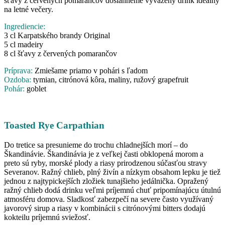
šťavy z červených pomarančov dosiahneme vyvážený drink ideálny
na letné večery.
Ingrediencie:
3 cl Karpatského brandy Original
5 cl madeiry
8 cl šťavy z červených pomarančov
Príprava:
Zmiešame priamo v pohári s ľadom
Ozdoba:
tymian, citrónová kôra, maliny, ružový grapefruit
Pohár:
goblet
Toasted Rye Carpathian
Do tretice sa presunieme do trochu chladnejších morí – do
Škandinávie. Škandinávia je z veľkej časti obklopená morom a
preto sú ryby, morské plody a riasy prirodzenou súčasťou stravy
Severanov. Ražný chlieb, plný živín a nízkym obsahom lepku je tiež
jednou z najtypickejších zložiek tunajšieho jedálnička.
Opražený
ražný chlieb dodá drinku veľmi príjemnú chuť pripomínajúcu útulnú
atmosféru domova. Sladkosť zabezpečí na severe často využívaný
javorový sirup a riasy v kombinácii s citrónovými bitters dodajú
kokteilu príjemnú sviežosť.