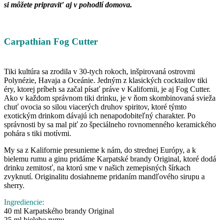
si môžete pripraviť aj v pohodlí domova.
Carpathian Fog Cutter
Tiki kultúra sa zrodila v 30-tych rokoch, inšpirovaná
ostrovmi
Polynézie, Havaja a Oceánie. Jedným z klasických cocktailov tiki
éry, ktorej príbeh sa začal písať práve v Kalifornii, je aj Fog Cutter.
Ako v každom správnom tiki drinku, je v ňom skombinovaná svieža
chuť ovocia so silou viacerých druhov spiritov, ktoré týmto
exotickým drinkom dávajú ich nenapodobiteľný charakter. Po
správnosti by sa mal piť zo špeciálneho rovnomenného keramického
pohára s tiki motívmi.
My sa z Kalifornie presunieme k nám, do strednej Európy, a k
bielemu rumu a ginu pridáme Karpatské brandy Original, ktoré dodá
drinku zemitosť, na ktorú sme v našich zemepisných šírkach
zvyknutí. Originalitu dosiahneme pridaním mandľového sirupu a
sherry.
Ingrediencie:
40 ml Karpatského brandy Original
25 ml bieleho rumu