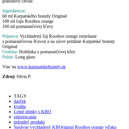
pohodové chvíle.
Ingrediencie:
60 ml Karpatského brandy Original
100 ml čaju Rooibos orange
100 ml pomarančovej šťavy
Príprava:
Vychladený čaj Rooibos orange zmiešame
s pomarančovou šťavou a na záver pridáme Karpatské brandy
Original
Ozdoba:
Hoblinka z pomarančovej kôry
Pohár:
Long glass
Viac na
www.karppatskebrandy.sk
Zdroj:
Silvia P.
TAGY
darček
kvalita
Letné drinky s KBO
odporucania
prírodný produkt
Správne vychladený KBOriginal Rooibos orange vďaka