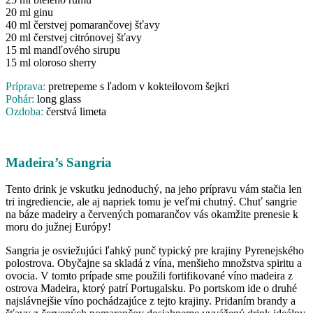
20 ml ginu
40 ml čerstvej pomarančovej šťavy
20 ml čerstvej citrónovej šťavy
15 ml mandľového sirupu
15 ml oloroso sherry
Príprava:
pretrepeme s ľadom v kokteilovom šejkri
Pohár:
long glass
Ozdoba:
čerstvá limeta
Madeira’s Sangria
Tento drink je vskutku jednoduchý, na jeho prípravu vám stačia len
tri ingrediencie, ale aj napriek tomu je veľmi chutný. Chuť sangrie
na báze madeiry a červených pomarančov vás okamžite prenesie k
moru do južnej Európy!
Sangria je osviežujúci ľahký punč typický pre krajiny Pyrenejského
polostrova. Obyčajne sa skladá z vína, menšieho množstva spiritu a
ovocia. V tomto prípade sme použili fortifikované víno madeira z
ostrova Madeira, ktorý patrí Portugalsku. Po portskom ide o druhé
najslávnejšie víno pochádzajúce z tejto krajiny. Pridaním brandy a