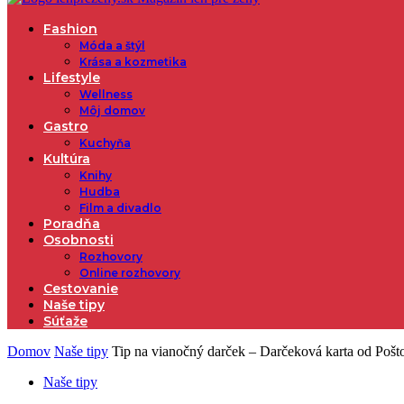
Fashion
Móda a štýl
Krása a kozmetika
Lifestyle
Wellness
Môj domov
Gastro
Kuchyňa
Kultúra
Knihy
Hudba
Film a divadlo
Poradňa
Osobnosti
Rozhovory
Online rozhovory
Cestovanie
Naše tipy
Súťaže
Domov
Naše tipy
Tip na vianočný darček – Darčeková karta od Pošt
Naše tipy