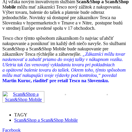
Aj vďaka novým inovatívnym službám
Scan&Shop a Scan&Shop
M
obile
môžu mať zákazníci Tesco nový zážitok z nakupovania.
Výber tovaru, balenie do tašiek a platenie bude odteraz
jednoduchšie. Novinky sú dostupné pre zákazníkov Tesca na
Slovensku v hypermarketoch v Trnave a v Nitre, postupne budú
v strednej Európe uvedené spolu v 17 obchodoch.
Tesco chce týmto spôsobom zákazníkom čo najviac uľahčiť
nakupovanie a ponúknuť im každý deň niečo navyše. So službami
Scan&Shop a Scan&Shop Mobile bude nakupovanie pre
zákazníkov Tesca rýchlejšie a zábavnejšie.
„Zákazníci môžu tovar
naskenovať a zabaliť priamo do svojej tašky v nákupnom vozíku
.
Ušetria tak čas venovaný vykladaniu tovaru pri pokladniach
a opätovné balenie tovaru do tašiek. Okrem toho, týmto spôsobom
môžu mať nakupujúci svoje výdavky pod kontrolou,“ povedal
Martin Kuruc, riaditeľ pre retail Tesco na Slovensku.
TAGY
Scan&Shop a Scan&Shop Mobile
Facebook