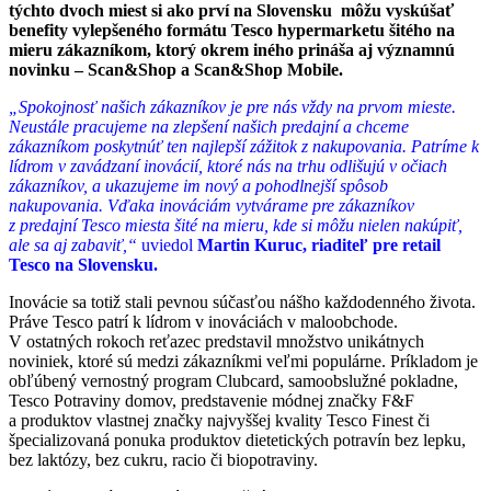
týchto dvoch miest si ako prví na Slovensku môžu vyskúšať
benefity vylepšeného formátu Tesco hypermarketu šitého na
mieru zákazníkom, ktorý okrem iného prináša aj významnú
novinku – Scan&Shop a Scan&Shop Mobile.
„Spokojnosť našich zákazníkov je pre nás vždy na prvom mieste.
Neustále pracujeme na zlepšení našich predajní a chceme
zákazníkom poskytnúť ten najlepší zážitok z nakupovania. Patríme k
lídrom v zavádzaní inovácií, ktoré nás na trhu odlišujú v očiach
zákazníkov, a ukazujeme im nový a pohodlnejší spôsob
nakupovania.
Vďaka inováciám vytvárame pre
zákazníkov
z predajní Tesco miesta šité na mieru, kde si môžu nielen nakúpiť,
ale sa aj zabaviť,“
uviedol
Martin Kuruc, riaditeľ pre retail
Tesco na Slovensku.
Inovácie sa totiž stali pevnou súčasťou nášho každodenného života.
Práve Tesco patrí k lídrom v inováciách v maloobchode.
V ostatných rokoch reťazec predstavil množstvo unikátnych
noviniek, ktoré sú medzi zákazníkmi veľmi populárne. Príkladom je
obľúbený vernostný program Clubcard, samoobslužné pokladne,
Tesco Potraviny domov, predstavenie módnej značky F&F
a produktov vlastnej značky najvyššej kvality Tesco Finest či
špecializovaná ponuka produktov dietetických potravín bez lepku,
bez laktózy, bez cukru, racio či biopotraviny.