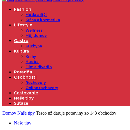
Fashion
Móda a štýl
Krása a kozmetika
Lifestyle
Wellness
Môj domov
Gastro
Kuchyňa
Kultúra
Knihy
Hudba
Film a divadlo
Poradňa
Osobnosti
Rozhovory
Online rozhovory
Cestovanie
Naše tipy
Súťaže
Domov
Naše tipy
Tesco už daruje potraviny zo 143 obchodov
Naše tipy