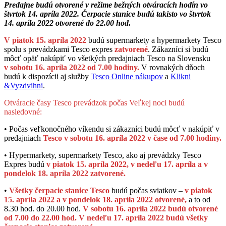
Predajne budú otvorené v režime bežných otváracích hodín vo
štvrtok 14. apríla 2022. Čerpacie stanice budú takisto vo štvrtok
14. apríla 2022 otvorené do 22.00 hod.
V piatok 15. apríla 2022
budú supermarkety a hypermarkety Tesco
spolu s prevádzkami Tesco expres
zatvorené
. Zákazníci si budú
môcť opäť nakúpiť vo všetkých predajniach Tesco na Slovensku
v sobotu 16. apríla 2022 od 7.00 hodiny.
V rovnakých dňoch
budú k dispozícii aj služby
Tesco Online nákupov
a
Klikni
&Vyzdvihni
.
Otváracie časy Tesco prevádzok počas Veľkej noci budú
nasledovné:
• Počas veľkonočného víkendu si zákazníci budú môcť v nakúpiť v
predajniach
Tesco v sobotu 16. apríla 2022 v čase od 7.00 hodiny.
• Hypermarkety, supermarkety Tesco, ako aj prevádzky Tesco
Expres budú
v piatok 15. apríla 2022, v nedeľu 17. apríla a v
pondelok 18. apríla 2022 zatvorené.
•
Všetky čerpacie stanice Tesco
budú počas sviatkov –
v piatok
15. apríla 2022 a v pondelok 18. apríla 2022 otvorené,
a to od
8.30 hod. do 20.00 hod.
V sobotu 16. apríla 2022 budú otvorené
od 7.00 do 22.00 hod. V nedeľu 17. apríla 2022 budú všetky