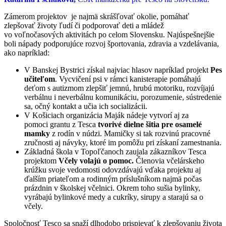
Zámerom projektov je najmä skrášľovať okolie, pomáhať
zlepšovať životy ľudí či podporovať deti a mládež
vo voľnočasových aktivitách po celom Slovensku. Najúspešnejšie
boli nápady podporujúce rozvoj športovania, zdravia a vzdelávania,
ako napríklad:
V Banskej Bystrici získal najviac hlasov napríklad projekt
Pes
učiteľom
. Vycvičení psi v rámci kanisterapie pomáhajú
deťom s autizmom zlepšiť jemnú, hrubú motoriku, rozvíjajú
verbálnu i neverbálnu komunikáciu, porozumenie, sústredenie
sa, očný kontakt a učia ich socializácii.
V Košiciach organizácia Maják nádeje vytvorí aj za
pomoci grantu z Tesca
tvorivé dielne šitia pre osamelé
mamky
z rodín v núdzi. Mamičky si tak rozvinú pracovné
zručnosti aj návyky, ktoré im pomôžu pri získaní zamestnania.
Základná škola v Topoľčanoch zaujala zákazníkov Tesca
projektom
Včely volajú o pomoc.
Členovia včelárskeho
krúžku svoje vedomosti odovzdávajú vďaka projektu aj
ďalším priateľom a rodinným príslušníkom najmä počas
prázdnin v školskej včelnici. Okrem toho sušia bylinky,
vyrábajú bylinkové medy a cukríky, sirupy a starajú sa o
včely.
Spoločnosť Tesco sa snaží dlhodobo prispievať k zlepšovaniu života