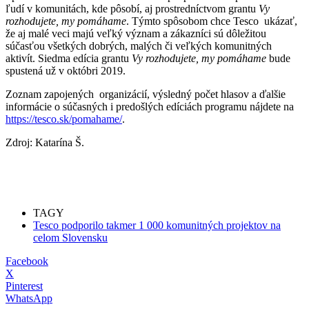
ľudí v komunitách, kde pôsobí, aj prostredníctvom grantu
Vy
rozhodujete, my pomáhame
. Týmto spôsobom chce Tesco ukázať,
že aj malé veci majú veľký význam a zákazníci sú dôležitou
súčasťou všetkých dobrých, malých či veľkých komunitných
aktivít. Siedma edícia grantu
Vy rozhodujete, my pomáhame
bude
spustená už v októbri 2019.
Zoznam zapojených organizácií, výsledný počet hlasov a ďalšie
informácie o súčasných i predošlých edíciách programu nájdete na
https://tesco.sk/pomahame/
.
Zdroj: Katarína Š.
TAGY
Tesco podporilo takmer 1 000 komunitných projektov na
celom Slovensku
Facebook
X
Pinterest
WhatsApp