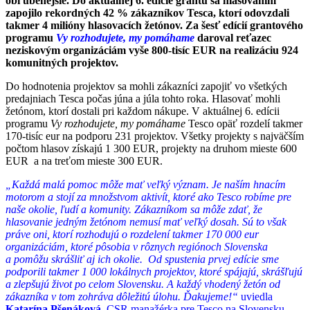
obľúbenejšie. Do aktuálnej 6. edície grantu sa hlasovaním
zapojilo rekordných 42 % zákazníkov Tesca, ktorí odovzdali
takmer 4 milióny hlasovacích žetónov. Za šesť edícií grantového
programu
Vy rozhodujete, my pomáhame
daroval reťazec
neziskovým organizáciám vyše 800-tisíc EUR na realizáciu 924
komunitných projektov.
Do hodnotenia projektov sa mohli zákazníci zapojiť vo všetkých
predajniach Tesca počas júna a júla tohto roka. Hlasovať mohli
žetónom, ktorí dostali pri každom nákupe. V aktuálnej 6. edícii
programu
Vy rozhodujete, my pomáhame
Tesco opäť rozdelí takmer
170-tisíc eur na podporu 231 projektov. Všetky projekty s najväčším
počtom hlasov získajú 1 300 EUR, projekty na druhom mieste 600
EUR
a na treťom mieste 300 EUR.
„Každá malá pomoc môže mať veľký význam. Je naším hnacím
motorom a stojí za množstvom aktivít, ktoré ako Tesco robíme pre
naše okolie, ľudí a komunity. Zákazníkom sa môže zdať, že
hlasovanie jedným žetónom nemusí mať veľký dosah. Sú to však
práve oni, ktorí rozhodujú o rozdelení takmer 170 000 eur
organizáciám, ktoré pôsobia v rôznych regiónoch Slovenska
a pomôžu skrášliť aj ich okolie. Od spustenia prvej edície sme
podporili takmer 1 000 lokálnych projektov, ktoré spájajú, skrášľujú
a zlepšujú život po celom Slovensku. A každý vhodený žetón od
zákazníka v tom zohráva dôležitú úlohu. Ďakujeme!“
uviedla
Katarína Pšenáková,
CSR manažérka pre Tesco na Slovensku.