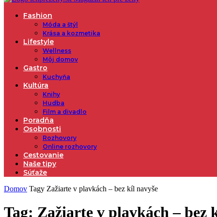
Fashion
Móda a štýl
Krása a kozmetika
Lifestyle
Wellness
Môj domov
Gastro
Kuchyňa
Kultúra
Knihy
Hudba
Film a divadlo
Poradňa
Osobnosti
Rozhovory
Online rozhovory
Cestovanie
Naše tipy
Súťaže
Domov
Tagy
Zažiarte v plavkách – bez kíl navyše
Tag: Zažiarte v plavkách – bez k