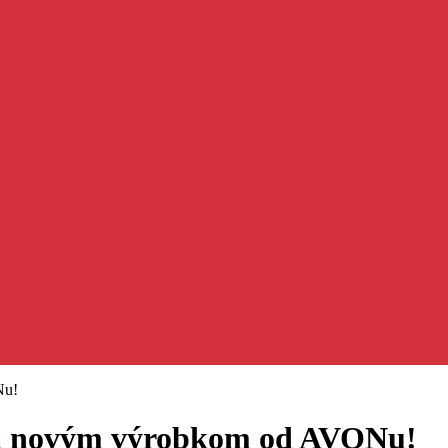
Nu!
aka novým výrobkom od AVONu!