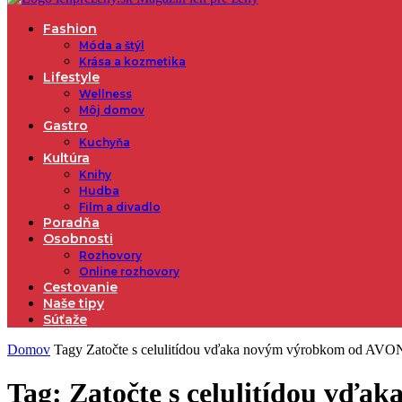
Fashion
Móda a štýl
Krása a kozmetika
Lifestyle
Wellness
Môj domov
Gastro
Kuchyňa
Kultúra
Knihy
Hudba
Film a divadlo
Poradňa
Osobnosti
Rozhovory
Online rozhovory
Cestovanie
Naše tipy
Súťaže
Domov
Tagy
Zatočte s celulitídou vďaka novým výrobkom od AVO
Tag: Zatočte s celulitídou vď