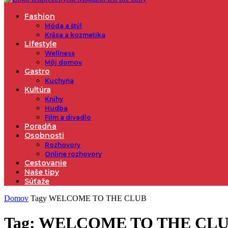
Fashion
Móda a štýl
Krása a kozmetika
Lifestyle
Wellness
Môj domov
Gastro
Kuchyňa
Kultúra
Knihy
Hudba
Film a divadlo
Poradňa
Osobnosti
Rozhovory
Online rozhovory
Cestovanie
Naše tipy
Súťaže
Domov
Tagy
WELCOME TO THE CLUB
Tag: WELCOME TO THE CL