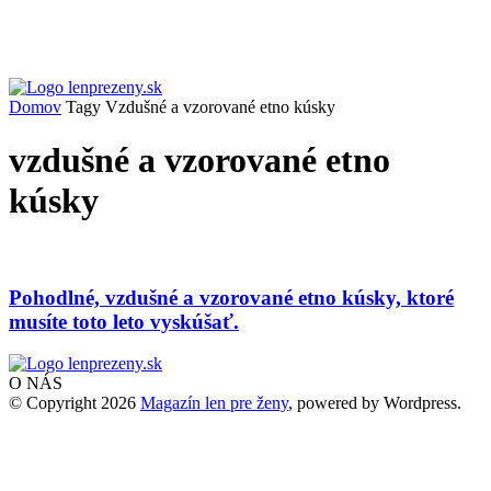
Domov
Tagy
Vzdušné a vzorované etno kúsky
vzdušné a vzorované etno
kúsky
Pohodlné, vzdušné a vzorované etno kúsky, ktoré
musíte toto leto vyskúšať.
O NÁS
© Copyright 2026
Magazín len pre ženy
, powered by Wordpress.